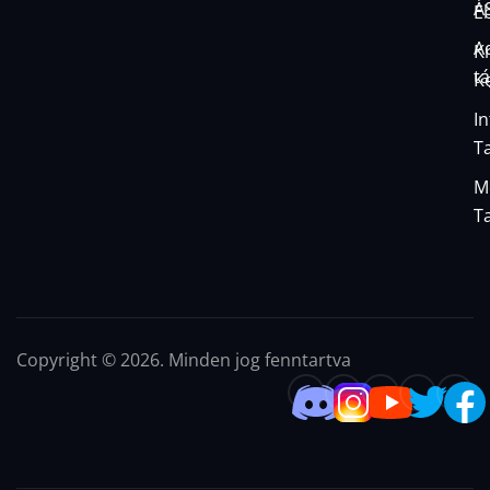
Á
E
A
K
t
K
I
T
M
T
Copyright © 2026. Minden jog fenntartva