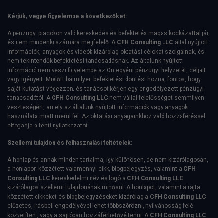
Kérjük, vegye figyelembe a következőket:
A pénzügyi piacokon való kereskedés és befektetés magas kockázattal jár,
és nem mindenki számára megfelelő. A
CFH Consulting LLC
által nyújtott
információk, anyagok és videók kizárólag oktatási célokat szolgálnak, és
nem tekintendők befektetési tanácsadásnak. Az általunk nyújtott
információ nem veszi figyelembe az Ön egyéni pénzügyi helyzetét, céljait
vagy igényeit. Mielőtt bármilyen befektetési döntést hozna, fontos, hogy
saját kutatást végezzen, és tanácsot kérjen egy engedélyezett pénzügyi
tanácsadótól. A
CFH Consulting LLC
nem vállal felelősséget semmilyen
veszteségért, amely az általunk nyújtott információk vagy anyagok
használata miatt merül fel. Az oktatási anyagainkhoz való hozzáféréssel
elfogadja a fenti nyilatkozatot.
Szellemi tulajdon és felhasználási feltételek:
A honlap és annak minden tartalma, így különösen, de nem kizárólagosan,
a honlapon közzétett valamennyi cikk, blogbejegyzés, valamint a
CFH
Consulting LLC
kereskedelmi név és logó a
CFH Consulting LLC
kizárólagos szellemi tulajdonának minősül. A honlapot, valamint a rajta
közzétett cikkeket és blogbejegyzéseket kizárólag a
CFH Consulting LLC
előzetes, írásbeli engedélyével lehet többszörözni, nyilvánosság felé
közvetíteni, vagy a sajtóban hozzáférhetővé tenni. A
CFH Consulting LLC