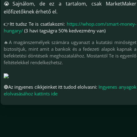
😭Sajnálom, de ez a tartalom, csak MarketMaker
előfizetőknek érhető el.
👉Itt tudsz Te is csatlakozni:
https://whop.com/smart-money-
hungary/
(3 havi tagságra 50% kedvezmény van)
🔥A magánszemélyek számára ugyanazt a kutatási minőséget
biztosítjuk, mint amit a bankok és a fedezeti alapok kapnak a
befektetési döntéseik meghozatalához. Mostantól Te is egyenlő
feltételekkel rendelkezhetsz.
🔴Az ingyenes cikkjeinket itt tudod elolvasni:
Ingyenes anyagok
elolvasásához kattints ide