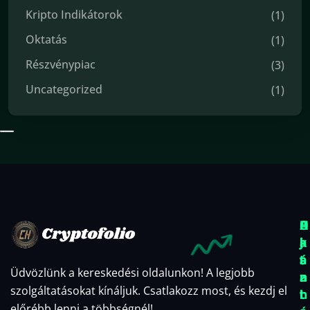
Kripto Indikátorok
(1)
Oktatás
(1)
Részvénypiac
(3)
Uncategorized
(1)
O
A
H
k
j
a
t
á
s
Üdvözlünk a kereskedési oldalunkon! A legjobb
a
n
z
szolgáltatásokat kínáljuk. Csatlakozz most, és kezdj el
t
l
n
előrébb lenni a többségnél!