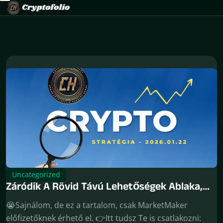
Uncategorized
Záródik A Rövid Távú Lehetőségek Ablaka,
Ideiglenes Nyomáscsökkentő Tényezők
😭Sajnálom, de ez a tartalom, csak MarketMaker
Tűnnek Fel
előfizetőknek érhető el. 👉Itt tudsz Te is csatlakozni: