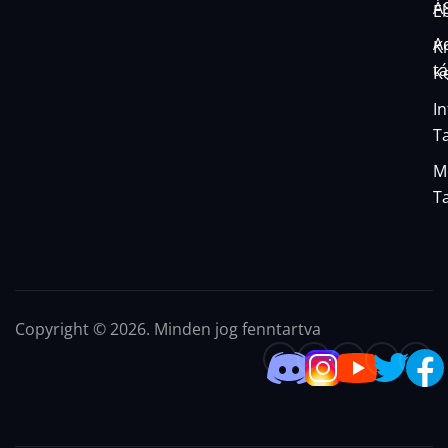
Á
E
A
K
t
K
I
T
M
T
Copyright © 2026. Minden jog fenntartva