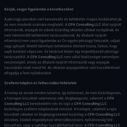
Kérjük, vegye figyelembe a következőket:
A pénzügyi piacokon való kereskedés és befektetés magas kockázattal jár,
és nem mindenki számára megfelelő. A
CFH Consulting LLC
által nyújtott
információk, anyagok és videók kizárólag oktatási célokat szolgálnak, és
nem tekintendők befektetési tanácsadásnak. Az általunk nyújtott
információ nem veszi figyelembe az Ön egyéni pénzügyi helyzetét, céljait
vagy igényeit. Mielőtt bármilyen befektetési döntést hozna, fontos, hogy
saját kutatást végezzen, és tanácsot kérjen egy engedélyezett pénzügyi
tanácsadótól. A
CFH Consulting LLC
nem vállal felelősséget semmilyen
veszteségért, amely az általunk nyújtott információk vagy anyagok
használata miatt merül fel. Az oktatási anyagainkhoz való hozzáféréssel
elfogadja a fenti nyilatkozatot.
Szellemi tulajdon és felhasználási feltételek:
A honlap és annak minden tartalma, így különösen, de nem kizárólagosan,
a honlapon közzétett valamennyi cikk, blogbejegyzés, valamint a
CFH
Consulting LLC
kereskedelmi név és logó a
CFH Consulting LLC
kizárólagos szellemi tulajdonának minősül. A honlapot, valamint a rajta
közzétett cikkeket és blogbejegyzéseket kizárólag a
CFH Consulting LLC
előzetes, írásbeli engedélyével lehet többszörözni, nyilvánosság felé
közvetíteni, vagy a sajtóban hozzáférhetővé tenni. A
CFH Consulting LLC