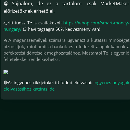
😭Sajnálom, de ez a tartalom, csak MarketMaker
előfizetőknek érhető el.
👉Itt tudsz Te is csatlakozni:
https://whop.com/smart-money-
hungary/
(3 havi tagságra 50% kedvezmény van)
🔥A magánszemélyek számára ugyanazt a kutatási minőséget
biztosítjuk, mint amit a bankok és a fedezeti alapok kapnak a
befektetési döntéseik meghozatalához. Mostantól Te is egyenlő
feltételekkel rendelkezhetsz.
🔴Az ingyenes cikkjeinket itt tudod elolvasni:
Ingyenes anyagok
elolvasásához kattints ide