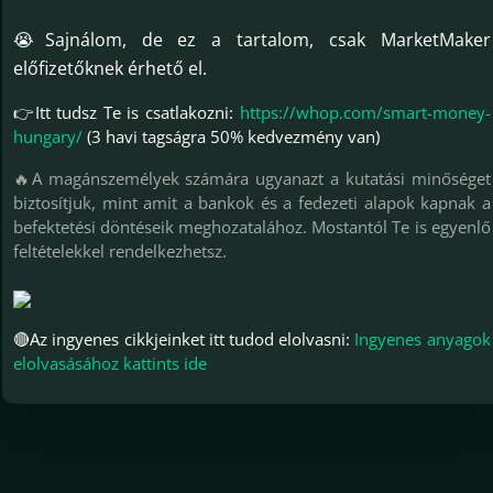
😭Sajnálom, de ez a tartalom, csak MarketMaker
előfizetőknek érhető el.
👉Itt tudsz Te is csatlakozni:
https://whop.com/smart-money-
hungary/
(3 havi tagságra 50% kedvezmény van)
🔥A magánszemélyek számára ugyanazt a kutatási minőséget
biztosítjuk, mint amit a bankok és a fedezeti alapok kapnak a
befektetési döntéseik meghozatalához. Mostantól Te is egyenlő
feltételekkel rendelkezhetsz.
🔴Az ingyenes cikkjeinket itt tudod elolvasni:
Ingyenes anyagok
elolvasásához kattints ide