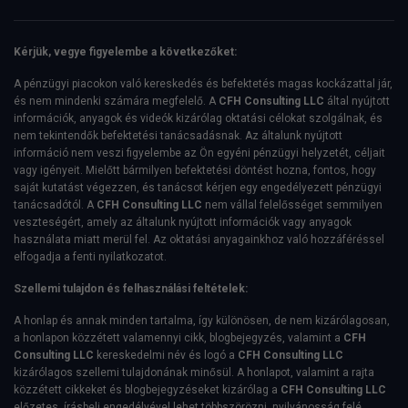
Kérjük, vegye figyelembe a következőket:
A pénzügyi piacokon való kereskedés és befektetés magas kockázattal jár,
és nem mindenki számára megfelelő. A
CFH Consulting LLC
által nyújtott
információk, anyagok és videók kizárólag oktatási célokat szolgálnak, és
nem tekintendők befektetési tanácsadásnak. Az általunk nyújtott
információ nem veszi figyelembe az Ön egyéni pénzügyi helyzetét, céljait
vagy igényeit. Mielőtt bármilyen befektetési döntést hozna, fontos, hogy
saját kutatást végezzen, és tanácsot kérjen egy engedélyezett pénzügyi
tanácsadótól. A
CFH Consulting LLC
nem vállal felelősséget semmilyen
veszteségért, amely az általunk nyújtott információk vagy anyagok
használata miatt merül fel. Az oktatási anyagainkhoz való hozzáféréssel
elfogadja a fenti nyilatkozatot.
Szellemi tulajdon és felhasználási feltételek:
A honlap és annak minden tartalma, így különösen, de nem kizárólagosan,
a honlapon közzétett valamennyi cikk, blogbejegyzés, valamint a
CFH
Consulting LLC
kereskedelmi név és logó a
CFH Consulting LLC
kizárólagos szellemi tulajdonának minősül. A honlapot, valamint a rajta
közzétett cikkeket és blogbejegyzéseket kizárólag a
CFH Consulting LLC
előzetes, írásbeli engedélyével lehet többszörözni, nyilvánosság felé