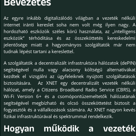
Bevezetés
Az egyre inkább digitalizálódó világban a vezeték nélküli
internet iránti kereslet soha nem volt még ilyen nagy. A
hordozható eszközök széles körű használata, az „intelligens
eszközök” térhódítása és az összeköttetés kereskedelmi
jelentősége miatt a hagyományos szolgáltatók már nem
tudnak lépést tartani a kereslettel.
A szolgáltatók a decentralizált infrastruktúra hálózatok (dePIN)
segítségével nulla vagy alacsony költségű alternatívákat
kezdtek el vizsgálni az ügyfeleiknek nyújtott szolgáltatások
biztosítására. Az XNET egy decentralizált vezeték nélküli
hálózat, amely a Citizens Broadband Radio Service (CBRS), a
Wi-Fi Version 6+ és a csomópontüzemeltetők hálózatának
segítségével megbízható és olcsó összeköttetést biztosít a
fogyasztók és a vállalkozások számára. Az XNET nagyon kevés
fizikai infrastruktúrával és spektrummal rendelkezik.
Hogyan működik a vezeték