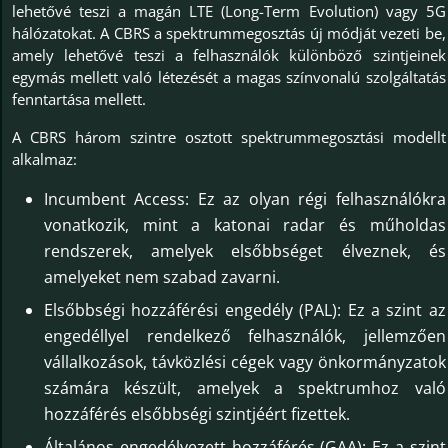
lehetővé teszi a magán LTE (Long-Term Evolution) vagy 5G
hálózatokat. A CBRS a spektrummegosztás új módját vezeti be,
amely lehetővé teszi a felhasználók különböző szintjeinek
egymás mellett való létezését a magas színvonalú szolgáltatás
fenntartása mellett.
A CBRS három szintre osztott spektrummegosztási modellt
alkalmaz:
Incumbent Access: Ez az olyan régi felhasználókra
vonatkozik, mint a katonai radar és műholdas
rendszerek, amelyek elsőbbséget élveznek, és
amelyeket nem szabad zavarni.
Elsőbbségi hozzáférési engedély (PAL): Ez a szint az
engedéllyel rendelkező felhasználók, jellemzően
vállalkozások, távközlési cégek vagy önkormányzatok
számára készült, amelyek a spektrumhoz való
hozzáférés elsőbbségi szintjéért fizettek.
Általános engedélyezett hozzáférés (GAA): Ez a szint