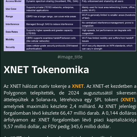
#image_title
XNET Tokenomika
Az XNET hálózat natív tokenje a
XNET
. Az XNET-et kezdetben a
Polygonon telepítették, de 2024 augusztusától sikeresen
áttelepültek a Solana-ra, létrehozva egy SPL tokent (
XNET
),
amelynek maximális készlete 2,4 milliárd. Az XNET jelenlegi
forgalomban lévő készlete 66,47 millió darab. A 0,144 dolláros
árfolyamon az XNET forgalomban lévő piaci kapitalizációja
9,57 millió dollár, az FDV pedig 345,6 millió dollár.