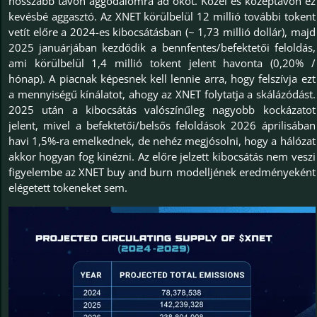
hosszabb távon aggodalomra ad okot. Közel és középtávon ez
kevésbé aggasztó. Az XNET körülbelül 12 millió további tokent
vetít előre a 2024-es kibocsátásban (~ 1,73 millió dollár), majd
2025 januárjában kezdődik a bennfentes/befektetői feloldás,
ami körülbelül 1,4 millió tokent jelent havonta (0,20% /
hónap). A piacnak képesnek kell lennie arra, hogy felszívja ezt
a mennyiségű kínálatot, ahogy az XNET folytatja a skálázódást.
2025 után a kibocsátás valószínűleg nagyobb kockázatot
jelent, mivel a befektetői/belsős feloldások 2026 áprilisában
havi 1,5%-ra emelkednek, de nehéz megjósolni, hogy a hálózat
akkor hogyan fog kinézni. Az előre jelzett kibocsátás nem veszi
figyelembe az XNET buy and burn modelljének eredményeként
elégetett tokeneket sem.