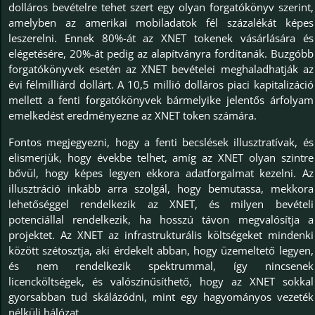
dolláros bevételre tehet szert egy olyan forgatókönyv szerint,
amelyben az amerikai mobiladatok fél százalékát képes
leszerelni. Ennek 80%-át az XNET tokenek vásárlására és
elégetésére, 20%-át pedig az alapítványra fordítanák. Buzgóbb
forgatókönyvek esetén az XNET bevételei meghaladhatják az
évi félmilliárd dollárt. A 10,5 millió dolláros piaci kapitalizáció
mellett a fenti forgatókönyvek bármelyike jelentős árfolyam
emelkedést eredményezne az XNET token számára.
Fontos megjegyezni, hogy a fenti becslések illusztratívak, és
elismerjük, hogy évekbe telhet, amíg az XNET olyan szintre
bővül, hogy képes legyen ekkora adatforgalmat kezelni. Az
illusztráció inkább arra szolgál, hogy bemutassa, mekkora
lehetőséggel rendelkezik az XNET, és milyen bevételi
potenciállal rendelkezik, ha hosszú távon megvalósítja a
projektet. Az XNET az infrastrukturális költségeket mindenki
között szétosztja, aki érdekelt abban, hogy üzemeltető legyen,
és nem rendelkezik spektrummal, így nincsenek
licencköltségek, és valószínűsíthető, hogy az XNET sokkal
gyorsabban tud skálázódni, mint egy hagyományos vezeték
nélküli hálózat.