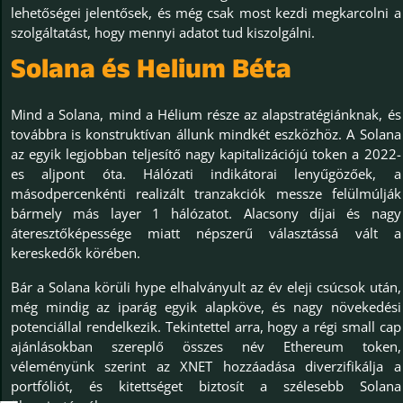
lehetőségei jelentősek, és még csak most kezdi megkarcolni a
szolgáltatást, hogy mennyi adatot tud kiszolgálni.
Solana és Helium Béta
Mind a Solana, mind a Hélium része az alapstratégiánknak, és
továbbra is konstruktívan állunk mindkét eszközhöz. A Solana
az egyik legjobban teljesítő nagy kapitalizációjú token a 2022-
es aljpont óta. Hálózati indikátorai lenyűgözőek, a
másodpercenkénti realizált tranzakciók messze felülmúlják
bármely más layer 1 hálózatot. Alacsony díjai és nagy
áteresztőképessége miatt népszerű választássá vált a
kereskedők körében.
Bár a Solana körüli hype elhalványult az év eleji csúcsok után,
még mindig az iparág egyik alapköve, és nagy növekedési
potenciállal rendelkezik. Tekintettel arra, hogy a régi small cap
ajánlásokban szereplő összes név Ethereum token,
véleményünk szerint az XNET hozzáadása diverzifikálja a
portfóliót, és kitettséget biztosít a szélesebb Solana