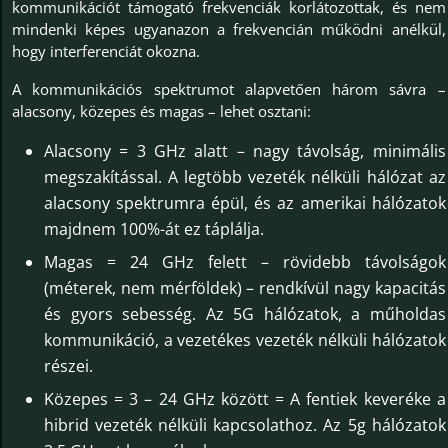
kommunikációt támogató frekvenciák korlátozottak, és nem
mindenki képes ugyanazon a frekvencián működni anélkül,
hogy interferenciát okozna.
A kommunikációs spektrumot alapvetően három sávra –
alacsony, közepes és magas – lehet osztani:
Alacsony = 3 GHz alatt – nagy távolság, minimális
megszakítással. A legtöbb vezeték nélküli hálózat az
alacsony spektrumra épül, és az amerikai hálózatok
majdnem 100%-át ez táplálja.
Magas = 24 GHz felett – rövidebb távolságok
(méterek, nem mérföldek) – rendkívül nagy kapacitás
és gyors sebesség. Az 5G hálózatok, a műholdas
kommunikáció, a vezetékes vezeték nélküli hálózatok
részei.
Közepes = 3 – 24 GHz között = A fentiek keveréke a
hibrid vezeték nélküli kapcsolathoz. Az 5g hálózatok