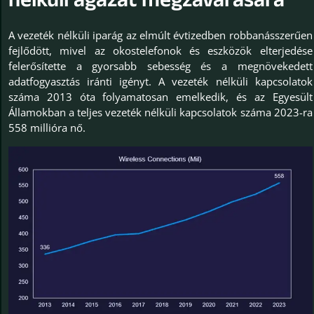
nélküli ágazat megzavarására
A vezeték nélküli iparág az elmúlt évtizedben robbanásszerűen
fejlődött, mivel az okostelefonok és eszközök elterjedése
felerősítette a gyorsabb sebesség és a megnövekedett
adatfogyasztás iránti igényt. A vezeték nélküli kapcsolatok
száma 2013 óta folyamatosan emelkedik, és az Egyesült
Államokban a teljes vezeték nélküli kapcsolatok száma 2023-ra
558 millióra nő.