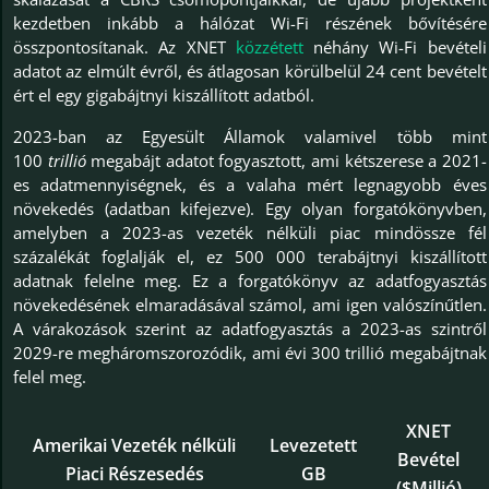
kezdetben inkább a hálózat Wi-Fi részének bővítésére
összpontosítanak. Az XNET
közzétett
néhány Wi-Fi bevételi
adatot az elmúlt évről, és átlagosan körülbelül 24 cent bevételt
ért el egy gigabájtnyi kiszállított adatból.
2023-ban az Egyesült Államok valamivel több mint
100
trillió
megabájt adatot fogyasztott, ami kétszerese a 2021-
es adatmennyiségnek, és a valaha mért legnagyobb éves
növekedés (adatban kifejezve). Egy olyan forgatókönyvben,
amelyben a 2023-as vezeték nélküli piac mindössze fél
százalékát foglalják el, ez 500 000 terabájtnyi kiszállított
adatnak felelne meg. Ez a forgatókönyv az adatfogyasztás
növekedésének elmaradásával számol, ami igen valószínűtlen.
A várakozások szerint az adatfogyasztás a 2023-as szintről
2029-re megháromszorozódik, ami évi 300 trillió megabájtnak
felel meg.
XNET
Amerikai Vezeték nélküli
Levezetett
Bevétel
Piaci Részesedés
GB
($Millió)