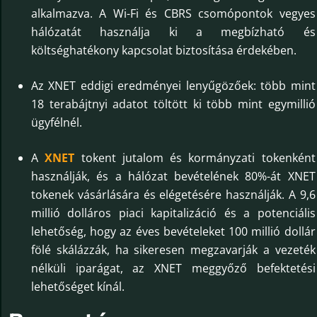
alkalmazva. A Wi-Fi és CBRS csomópontok vegyes
hálózatát használja ki a megbízható és
költséghatékony kapcsolat biztosítása érdekében.
Az XNET eddigi eredményei lenyűgözőek: több mint
18 terabájtnyi adatot töltött ki több mint egymillió
ügyfélnél.
A
XNET
tokent jutalom és kormányzati tokenként
használják, és a hálózat bevételének 80%-át XNET
tokenek vásárlására és elégetésére használják. A 9,6
millió dolláros piaci kapitalizáció és a potenciális
lehetőség, hogy az éves bevételeket 100 millió dollár
fölé skálázzák, ha sikeresen megzavarják a vezeték
nélküli iparágat, az XNET meggyőző befektetési
lehetőséget kínál.