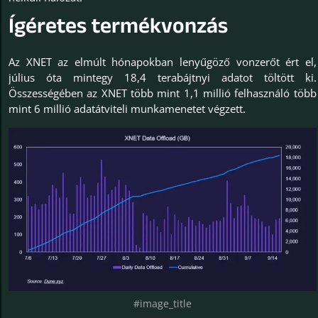
Ígéretes termékvonzás
Az XNET az elmúlt hónapokban lenyűgöző vonzerőt ért el,
július óta mintegy 18,4 terabájtnyi adatot töltött ki.
Összességében az XNET több mint 1,1 millió felhasználó több
mint 6 millió adatátviteli munkamenetet végzett.
#image_title