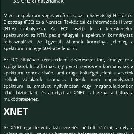
3,5 GHz-et használnak.
Mivel a spektrum véges erőforrás, azt a Szövetségi Hírközlési
Bizottság (FCC) és a Nemzeti Távközlési és Információs Hivatal
(NTIA) szabályozza. Az FCC osztja ki a kereskedelmi
spektrumot, az NTIA pedig felügyeli a spektrum kormányzati
felhasználását. Az Egyesült Államok kormánya jelenleg a
spektrum mintegy 60%-át ellenőrzi.
Az FCC általában kereskedelmi árveréseket tart, amelyekre a
szolgáltatók licitálhatnak, így pénzt szerezve a kormánynak a
spektrumlicencek révén, ami drága költséget jelent a vezeték
nélküli vállalatok számára. Létezik nem engedélyezett
spektrum is, amelyet nyilvánosan vagy magántulajdonban
lehet biztosítani, és amelyet az XNET is használ a hálózata
működtetéséhez.
XNET
Az XNET egy decentralizált vezeték nélküli hálózat, amely a
Solana-ra épül. Az XNET heterogén hálózatot használ, amely a