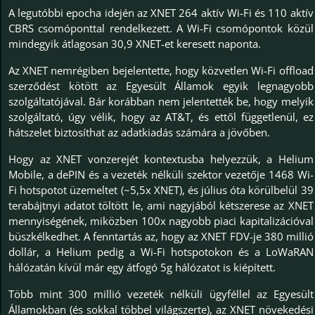
A legutóbbi epocha idején az XNET 264 aktív Wi-Fi és 110 aktív
CBRS csomóponttal rendelkezett. A Wi-Fi csomópontok közül
mindegyik átlagosan 30,9 XNET-et keresett naponta.
Az XNET nemrégiben bejelentette, hogy közvetlen Wi-Fi offload
szerződést kötött az Egyesült Államok egyik legnagyobb
szolgáltatójával. Bár korábban nem jelentették be, hogy melyik
szolgáltató, úgy vélik, hogy az AT&T, és ettől függetlenül, ez
hátszelet biztosíthat az adatkiadás számára a jövőben.
Hogy az XNET vonzerejét kontextusba helyezzük, a Helium
Mobile, a dePIN és a vezeték nélküli szektor vezetője 1468 Wi-
Fi hotspotot üzemeltet (~5,5x XNET), és július óta körülbelül 39
terabájtnyi adatot töltött le, ami nagyjából kétszerese az XNET
mennyiségének, miközben 100x nagyobb piaci kapitalizációval
büszkélkedhet. A fenntartás az, hogy az XNET FDV-je 380 millió
dollár, a Helium pedig a Wi-Fi hotspotokon és a LoWaRAN
hálózatán kívül már egy átfogó 5g hálózatot is kiépített.
Több mint 300 millió vezeték nélküli ügyféllel az Egyesült
Államokban (és sokkal többel világszerte), az XNET növekedési