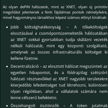
Az olyan dePIN hálózatok, mint az XNET, olyan új primitív
megoldást jelentenek a fenti fájdalmas pontok némelyikére,
mivel hagyományos társaikhoz képest számos előnyt kínálnak:
Jobb költséghatékonyság – A tőkeköltségek
elosztásával a csomópontüzemeltetők hálózatában
az XNET sokkal gyorsabban tudja skálázni vezeték
nélküli hálózatát, mint egy központi szolgáltató,
amelynek az összes infrastrukturális költséget ki
kellene fizetnie.
Decentralizáció – az elosztott hálózat megszünteti az
egyetlen hibapontot, és a földrajzilag szétszórt
hálózati résztvevőkkel az XNET nagyobb területekre
kiterjedőbb lefedettséget tud létrehozni, különösen
olyan régiókban, ahol a vállalatok számára nem
lenne célszerű befektetni.
Összehangolt ösztönzők – A token jutalmak