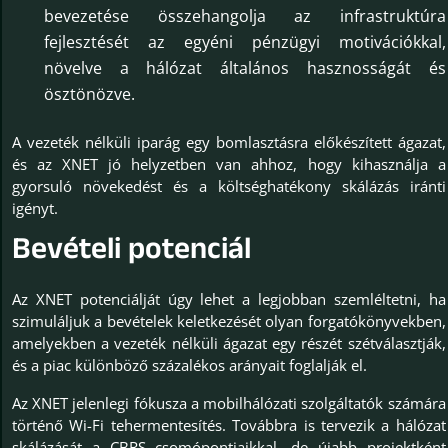
bevezetése összehangolja az infrastruktúra
fejlesztését az egyéni pénzügyi motivációkkal,
növelve a hálózat általános hasznosságát és
ösztönözve.
A vezeték nélküli iparág egy bomlasztásra előkészített ágazat,
és az XNET jó helyzetben van ahhoz, hogy kihasználja a
gyorsuló növekedést és a költséghatékony skálázás iránti
igényt.
Bevételi potenciál
Az XNET potenciálját úgy lehet a legjobban szemléltetni, ha
szimuláljuk a bevételek keletkezését olyan forgatókönyvekben,
amelyekben a vezeték nélküli ágazat egy részét szétválasztják,
és a piac különböző százalékos arányait foglalják el.
Az XNET jelenlegi fókusza a mobilhálózati szolgáltatók számára
történő Wi-Fi tehermentesítés. Továbbra is tervezik a hálózat
skálázását a CBRS csomópontjaikkal, de újabb projektként