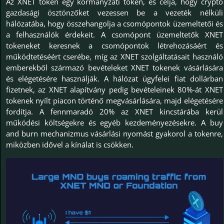
Az XNET token egy kormányzati token, és célja, hogy crypto
gazdasági ösztönzőket vezessen be a vezeték nélküli
hálózatába, hogy összehangolja a csomópontok üzemeltetői és
a felhasználók érdekeit. A csomópont üzemeltetők XNET
tokeneket keresnek a csomópontok létrehozásáért és
működtetéséért cserébe, míg az XNET szolgáltatásait használó
emberekből származó bevételeket XNET tokenek vásárlására
és elégetésére használják. A hálózat ügyfelei fiat dollárban
fizetnek, az XNET alapítvány pedig bevételeinek 80%-át XNET
tokenek nyílt piacon történő megvásárlására, majd elégetésére
fordítja. A fennmaradó 20% az XNET kincstárába kerül
működési költségekre és egyéb kezdeményezésekre. A buy
and burn mechanizmus vásárlási nyomást gyakorol a tokenre,
miközben idővel a kínálat is csökken.