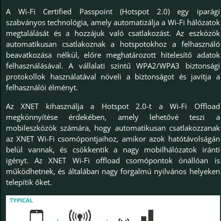
A Wi-Fi Certified Passpoint (Hotspot 2.0) egy iparági
szabványos technológia, amely automatizálja a Wi-Fi hálózatok
megtalálását és a hozzájuk való csatlakozást. Az eszközök
automatikusan csatlakoznak a hotspotokhoz a felhasználó
beavatkozása nélkül, előre meghatározott hitelesítő adatok
felhasználásával. A vállalati szintű WPA2/WPA3 biztonsági
protokollok használatával növeli a biztonságot és javítja a
felhasználói élményt.
Az XNET kihasználja a Hotspot 2.0-t a Wi-Fi Offload
megkönnyítése érdekében, amely lehetővé teszi a
mobileszközök számára, hogy automatikusan csatlakozzanak
az XNET Wi-Fi csomópontjaihoz, amikor azok hatótávolságán
belül vannak, és csökkentik a nagy mobilhálózatok iránti
igényt. Az XNET Wi-Fi offload csomópontok önállóan is
működhetnek, és általában nagy forgalmú nyilvános helyeken
telepítik őket.