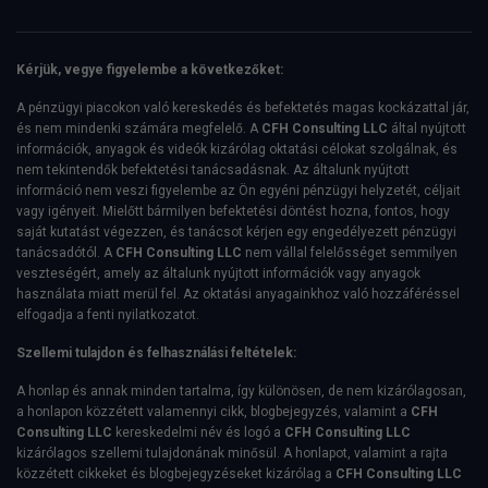
Kérjük, vegye figyelembe a következőket:
A pénzügyi piacokon való kereskedés és befektetés magas kockázattal jár,
és nem mindenki számára megfelelő. A
CFH Consulting LLC
által nyújtott
információk, anyagok és videók kizárólag oktatási célokat szolgálnak, és
nem tekintendők befektetési tanácsadásnak. Az általunk nyújtott
információ nem veszi figyelembe az Ön egyéni pénzügyi helyzetét, céljait
vagy igényeit. Mielőtt bármilyen befektetési döntést hozna, fontos, hogy
saját kutatást végezzen, és tanácsot kérjen egy engedélyezett pénzügyi
tanácsadótól. A
CFH Consulting LLC
nem vállal felelősséget semmilyen
veszteségért, amely az általunk nyújtott információk vagy anyagok
használata miatt merül fel. Az oktatási anyagainkhoz való hozzáféréssel
elfogadja a fenti nyilatkozatot.
Szellemi tulajdon és felhasználási feltételek:
A honlap és annak minden tartalma, így különösen, de nem kizárólagosan,
a honlapon közzétett valamennyi cikk, blogbejegyzés, valamint a
CFH
Consulting LLC
kereskedelmi név és logó a
CFH Consulting LLC
kizárólagos szellemi tulajdonának minősül. A honlapot, valamint a rajta
közzétett cikkeket és blogbejegyzéseket kizárólag a
CFH Consulting LLC