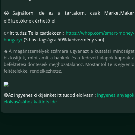
😭Sajnálom, de ez a tartalom, csak MarketMaker
előfizetőknek érhető el.
👉Itt tudsz Te is csatlakozni:
https://whop.com/smart-money-
hungary/
(3 havi tagságra 50% kedvezmény van)
🔥A magánszemélyek számára ugyanazt a kutatási minőséget
biztosítjuk, mint amit a bankok és a fedezeti alapok kapnak a
befektetési döntéseik meghozatalához. Mostantól Te is egyenlő
feltételekkel rendelkezhetsz.
🔴Az ingyenes cikkjeinket itt tudod elolvasni:
Ingyenes anyagok
elolvasásához kattints ide