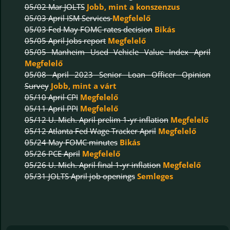
05/02 Mar JOLTS
Jobb, mint a konszenzus
05/03 April ISM Services
Megfelelő
05/03 Fed May FOMC rates decision
Bikás
05/05 April Jobs report
Megfelelő
05/05 Manheim Used Vehicle Value Index April
Megfelelő
05/08 April 2023 Senior Loan Officer Opinion
Survey
Jobb, mint a várt
05/10 April CPI
Megfelelő
05/11 April PPI
Megfelelő
05/12 U. Mich. April prelim 1-yr inflation
Megfelelő
05/12 Atlanta Fed Wage Tracker April
Megfelelő
05/24 May FOMC minutes
Bikás
05/26 PCE April
Megfelelő
05/26 U. Mich. April final 1-yr inflation
Megfelelő
05/31 JOLTS April job openings
Semleges