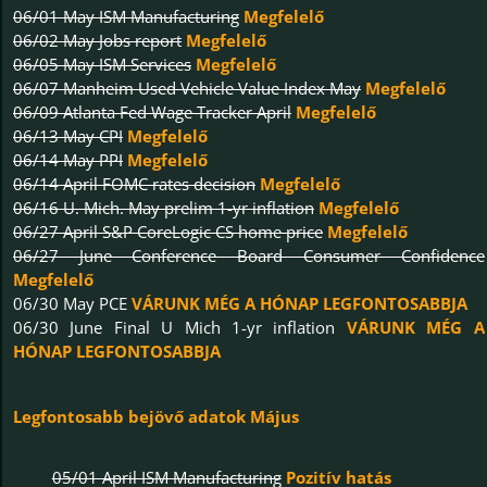
06/01 May ISM Manufacturing
Megfelelő
06/02 May Jobs report
Megfelelő
06/05 May ISM Services
Megfelelő
06/07 Manheim Used Vehicle Value Index May
Megfelelő
06/09 Atlanta Fed Wage Tracker April
Megfelelő
06/13 May CPI
Megfelelő
06/14 May PPI
Megfelelő
06/14 April FOMC rates decision
Megfelelő
06/16 U. Mich. May prelim 1-yr inflation
Megfelelő
06/27 April S&P CoreLogic CS home price
Megfelelő
06/27 June Conference Board Consumer Confidence
Megfelelő
06/30 May PCE
VÁRUNK MÉG
A HÓNAP LEGFONTOSABBJA
06/30 June Final U Mich 1-yr inflation
VÁRUNK MÉG
A
HÓNAP LEGFONTOSABBJA
Legfontosabb bejövő adatok Május
05/01 April ISM Manufacturing
Pozitív hatás