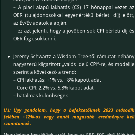
– A piaci alapú lakhatás (CS) 17 hónappal vezet az
OER (tulajdonosokkal egyenértékű bérleti díj) előtt,
az Év/Év adatok alapján.
– ez azt jelenti, hogy a jövőben sok CPI bérleti díj és
OER fog csökkenni.
Jeremy Schwartz a Wisdom Tree-től rámutat néhány
nagyszerű kiigazított „valós idejű CPI”-re, és modellje
szerint a következő a trend:
– CPI lakhatás: +1% vs. +8% kapott adat
– Core CPI: 2,2% vs. 5,3% kapot adat
– hatalmas különbségek
U.I: Úgy gondolom, hogy a befektetőknek 2023 második
felében +12%-os vagy annál magasabb eredményre kell
számítaniuk.
Nemrégiben beszéltünk arról, hogy az S&P 500 első félévben