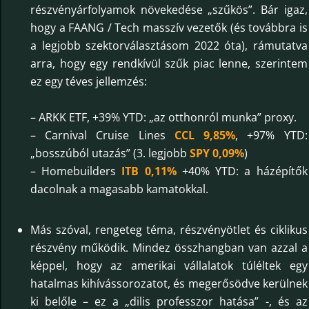
részvényárfolyamok növekedése „szűkös”. Bár igaz,
hogy a FAANG / Tech masszív vezetők (és továbbra is
a legjobb szektorválasztásom 2022 óta), rámutatva
arra, hogy egy rendkívül szűk piac lenne, szerintem
ez egy téves jellemzés:
– ARKK ETF, +39% YTD: „az otthonról munka” proxy.
– Carnival Cruise Lines
CCL 9,85%
, +97% YTD:
„bosszúból utazás” (3. legjobb
SPY 0,09%
)
– Homebuilders
ITB 0,11%
+40% YTD: a házépítők
dacolnak a magasabb kamatokkal.
Más szóval, rengeteg téma, részvényötlet és ciklikus
részvény működik. Mindez összhangban van azzal a
képpel, hogy az amerikai vállalatok túléltek egy
hatalmas kihívássorozatot, és megerősödve kerülnek
ki belőle – ez a „dilis professzor hatása” -, és az