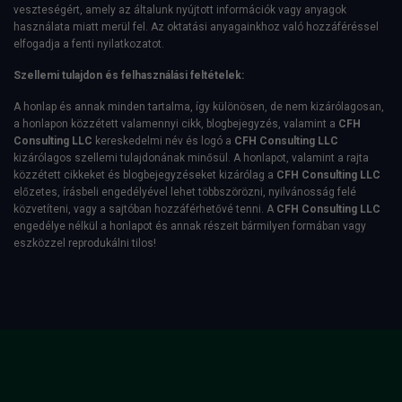
veszteségért, amely az általunk nyújtott információk vagy anyagok
használata miatt merül fel. Az oktatási anyagainkhoz való hozzáféréssel
elfogadja a fenti nyilatkozatot.
Szellemi tulajdon és felhasználási feltételek:
A honlap és annak minden tartalma, így különösen, de nem kizárólagosan,
a honlapon közzétett valamennyi cikk, blogbejegyzés, valamint a
CFH
Consulting LLC
kereskedelmi név és logó a
CFH Consulting LLC
kizárólagos szellemi tulajdonának minősül. A honlapot, valamint a rajta
közzétett cikkeket és blogbejegyzéseket kizárólag a
CFH Consulting LLC
előzetes, írásbeli engedélyével lehet többszörözni, nyilvánosság felé
közvetíteni, vagy a sajtóban hozzáférhetővé tenni. A
CFH Consulting LLC
engedélye nélkül a honlapot és annak részeit bármilyen formában vagy
eszközzel reprodukálni tilos!
E-Book