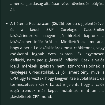
amerikai gazdaság általában véve növekedési pályára
áll.
A héten a Realtor.com (06/26) bérleti díj jelentésével
és a keddi S&P Corelogic Case-Shiller
lakásárindexszel nagyon jó híreket kaptunk a
lakás/lakbér inflációról is. Mindkettő azt mutatja,
hogy a bérleti díjak/lakásárak most csökkennek, vagy
csökkenni fognak éves szinten. Ez egyenesen
defláció, nem pedig „lassuló infláció”. Ezek a valós
idejű mérések gyakran nem szinkronizálódnak a
tényleges CPI-adatokkal. Ez jól ismert tény, mivel a
CPI-t úgy tervezték, hogy kiegyenlítse a volatilitást, de
természetesen késik. Ez azt is jelenti, hogy a valós
idejű trendek más képet mutatnak, mint amit a
„késleltetett CPI” mond.