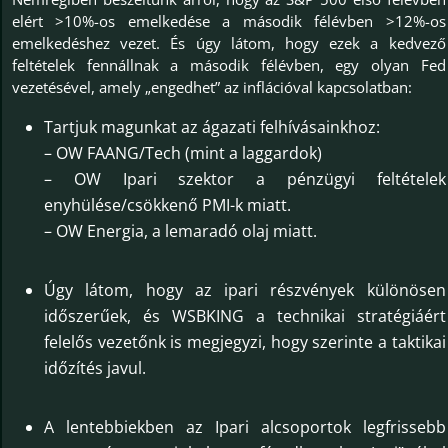
elért >10%-os emelkedése a második félévben >12%-os
emelkedéshez vezet. És úgy látom, hogy ezek a kedvező
feltételek fennállnak a második félévben, egy olyan Fed
vezetésével, amely „engedhet” az inflációval kapcsolatban:
Tartjuk magunkat az ágazati felhívásainkhoz:
– OW FAANG/Tech (mint a laggardok)
– OW Ipari szektor a pénzügyi feltételek
enyhülése/csökkenő PMI-k miatt.
– OW Energia, a lemaradó olaj miatt.
Úgy látom, hogy az ipari részvények különösen
időszerűek, és WSBKING a technikai stratégiáért
felelős vezetőnk is megjegyzi, hogy szerinte a taktikai
időzítés javul.
A lentebbiekben az Ipari alcsoportok legfrissebb