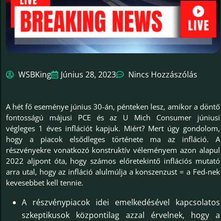
WSBKing
Június 28, 2023
Nincs Hozzászólás
A hét fő eseménye június 30-án, pénteken lesz, amikor a döntő
fontosságú májusi PCE és az U Mich Consumer júniusi
végleges 1 éves inflációt kapjuk. Miért? Mert úgy gondolom,
hogy a piacok elsődleges története ma az infláció. A
részvényekre vonatkozó konstruktív véleményem azon alapul
2022 aljpont óta, hogy számos előretekintő inflációs mutató
arra utal, hogy az infláció alulmúlja a konszenzust = a Fed-nek
kevesebbet kell tennie.
A részvénypiacok idei emelkedésével kapcsolatos
szkeptikusok központilag azzal érvelnek, hogy a