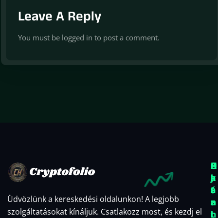
Leave A Reply
You must be
logged in
to post a comment.
O
A
H
k
j
a
t
á
s
Üdvözlünk a kereskedési oldalunkon! A legjobb
a
n
z
szolgáltatásokat kínáljuk. Csatlakozz most, és kezdj el
t
l
n