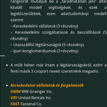
rangsorát mutatjuk be a „fáradhatatlan Jani” által
kitalált modell segítségével, és ezek a
legidőszerűbbek, ezen adattudományi modell
szerint:
– Kereskedelmi vállalatok (3 részvény)
– Kereskedelmi szolgáltatások és beszállítások (5
részvény)
– Utasszállító légitársaságok (5 részvény)
– Ipari konglomerátumok (3 részvény)
A múlt héten már írtam a légitársaságokról, ezért a
fenti másik 3 csoport neveit szeretnénk megadni.
Kereskedelmi vállalatok és forgalmazók
GWW
WW Grainger Inc.
URI
United Rentals Inc.
FAST
Fastenal Co.