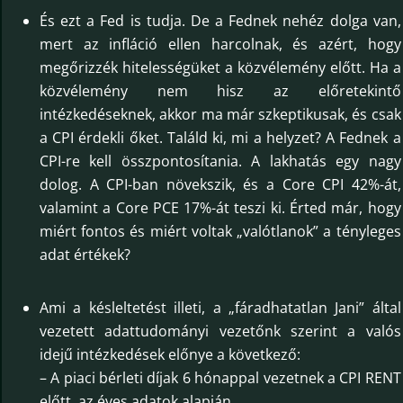
És ezt a Fed is tudja. De a Fednek nehéz dolga van,
mert az infláció ellen harcolnak, és azért, hogy
megőrizzék hitelességüket a közvélemény előtt. Ha a
közvélemény nem hisz az előretekintő
intézkedéseknek, akkor ma már szkeptikusak, és csak
a CPI érdekli őket. Találd ki, mi a helyzet? A Fednek a
CPI-re kell összpontosítania. A lakhatás egy nagy
dolog. A CPI-ban növekszik, és a Core CPI 42%-át,
valamint a Core PCE 17%-át teszi ki. Érted már, hogy
miért fontos és miért voltak „valótlanok” a tényleges
adat értékek?
Ami a késleltetést illeti, a „fáradhatatlan Jani” által
vezetett adattudományi vezetőnk szerint a valós
idejű intézkedések előnye a következő:
– A piaci bérleti díjak 6 hónappal vezetnek a CPI RENT
előtt, az éves adatok alapján.