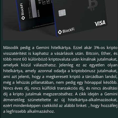
Második pedig a Gemini hitelkártya. Ezzel akár 3%-os kripto
visszatérítést is kaphatsz a vásárlások után. Bitcoin, Ether, és
több mint 60 különböző kriptovaluta után kínálnak jutalmakat,
amelyek közül választhatsz. Jelenleg ez az egyetlen olyan
hitelkártya, amely azonnal odadja a kriptobónusz jutalmakat,
ami azt jelenti, hogy a megkeresett kriptó a tárcádban landol,
még a lehúzás pillanatában, nem pedig egy hónappal később.
Nincs éves díj, nincs külföldi tranzakciós díj, és nincs átváltási
díj a kripto jutalmak megszerzéséhez. A cikk idején a Gemini
átmenetileg szüneteltette az új hitelkártya-alkalmazásokat,
ezért mindenképpen csekköld az alábbi linket: , hogy hozzáférj
a legfrissebb alkalmazáshoz.