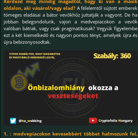
Kérdezd meg mindig magadtól, hogy ki van a másik
oldalon, aki vásárol/vagy elad?
A félelemtől sújtott emberek
tömeges eladásai a bátor vevőkhöz juttatják a vagyont. De ha
jobban belegondolunk, vajon a medvepiacokon a vevők
valóban bátrak, vagy csak pragmatikusak? Vegyük figyelembe
ezt a két kiemelkedő és nagyon pontos tényt, amelyek újra és
újra bebizonyosodtak.
1. : medvepiacokon kevesebbért többet halmozunk fel,