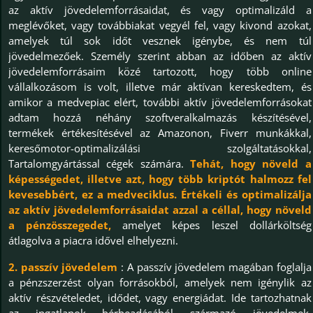
az aktív jövedelemforrásaidat, és vagy optimalizáld a
meglévőket, vagy továbbiakat vegyél fel, vagy kivond azokat,
amelyek túl sok időt vesznek igénybe, és nem túl
jövedelmezőek. Személy szerint abban az időben az aktív
jövedelemforrásaim közé tartozott, hogy több online
vállalkozásom is volt, illetve már aktívan kereskedtem, és
amikor a medvepiac elért, további aktív jövedelemforrásokat
adtam hozzá néhány szoftveralkalmazás készítésével,
termékek értékesítésével az Amazonon, Fiverr munkákkal,
keresőmotor-optimalizálási szolgáltatásokkal,
Tartalomgyártással cégek számára.
Tehát, hogy növeld a
képességedet, illetve azt, hogy több kriptót halmozz fel
kevesebbért, ez a medveciklus. Értékeli és optimalizálja
az aktív jövedelemforrásaidat azzal a céllal, hogy növeld
a pénzösszegedet,
amelyet képes leszel dollárköltség
átlagolva a piacra idővel elhelyezni.
2. passzív jövedelem
: A passzív jövedelem magában foglalja
a pénzszerzést olyan forrásokból, amelyek nem igénylik az
aktív részvételedet, idődet, vagy energiádat. Ide tartozhatnak
az ingatlanok bérbeadásából származó jövedelmek,