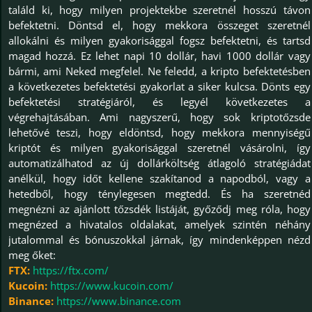
találd ki, hogy milyen projektekbe szeretnél hosszú távon
befektetni. Döntsd el, hogy mekkora összeget szeretnél
allokálni és milyen gyakorisággal fogsz befektetni, és tartsd
magad hozzá. Ez lehet napi 10 dollár, havi 1000 dollár vagy
bármi, ami Neked megfelel. Ne feledd, a kripto befektetésben
a következetes befektetési gyakorlat a siker kulcsa. Dönts egy
befektetési stratégiáról, és legyél következetes a
végrehajtásában. Ami nagyszerű, hogy sok kriptotőzsde
lehetővé teszi, hogy eldöntsd, hogy mekkora mennyiségű
kriptót és milyen gyakorisággal szeretnél vásárolni, így
automatizálhatod az új dollárköltség átlagoló stratégiádat
anélkül, hogy időt kellene szakítanod a napodból, vagy a
hetedből, hogy ténylegesen megtedd. És ha szeretnéd
megnézni az ajánlott tőzsdék listáját, győződj meg róla, hogy
megnézed a hivatalos oldalakat, amelyek szintén néhány
jutalommal és bónuszokkal járnak, így mindenképpen nézd
meg őket:
FTX:
https://ftx.com/
Kucoin:
https://www.kucoin.com/
Binance:
https://www.binance.com