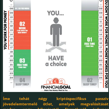
Íme tehát négy kriptóspecifikus passzív
jövedelemtermelő ötlet, amelyek megvalósítását