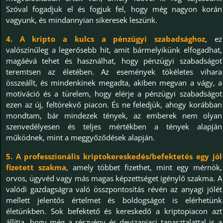
Szóval fogadjuk el és fogjuk fel, hogy még nagyon korán
vagyunk, és mindannyian sikeresek leszünk.
4. A kripto a kulcs a pénzügyi szabadsághoz
, ez
valószínűleg a legerősebb hit, amit bármelyikünk elfogadhat,
magáévá tehet és használhat, hogy pénzügyi szabadságot
teremtsen az életében. Az események tökéletes vihara
összeállt, és mindenkinek megadta, akiben megvan a vágy, a
motiváció és a türelem, hogy elérje a pénzügyi szabadságot
ezen az új, feltörekvő piacon. És ne feledjük, ahogy korábban
mondtam, bár mindezek tények, az emberek nem olyan
szenvedélyesen és teljes mértékben a tények alapján
működnek, mint a meggyőződések alapján.
5. A professzionális kriptokereskedés/befektetés egy jól
fizetett szakma
, amely többet fizethet, mint egy mérnök,
orvos, ügyvéd vagy más magas képzettséget igénylő szakma. A
valódi gazdagságra való összpontosítás révén az anyagi jólét
mellett jelentős értelmet és boldogságot is elérhetünk
életünkben. Sok befektető és kereskedő a kriptopiacon azt
állítja, hogy még a részvény és devizapiaci tapasztalattal is a