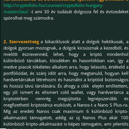
http://cryptofolio.hu/courses/cryptofolio-hungary-
masterclass/
-t ami 30 év tudását dolgozza fel és évtizedeket
spórolhat meg számodra.
2. Szervezettség
a bikaciklusok alatt a dolgok hektikusak, a
dolgok gyorsan mozognak, a dolgok kicsúsznak a kezedből, és
mielőtt észrevennéd, lehet, hogy a kriptó mindenhol
különböző tárcákban, tőzsdéken és hasonlókban van, így a
medve piacok tökéletes alkalom arra, hogy lelassíts, értékeld a
portfóliódat, és szánj időt arra, hogy megtanuld, hogyan kell
hardvertárcákat létrehozni és használni a kriptóid biztonságos
és hosszú távú tárolására. És ahogy a cikk elején említettem,
egy jól ismert és elismert cold wallet, vagy hardvertárca a
kriptotérben nemrég megújította legnépszerűbb és
megfizethető kriptotárca eszközét, a Nanos-t a Nano S Plus-ra.
Míg az eredeti Nanos csak maximum 6 különböző kripto-
alkalmazást támogatott, addig az új Nanos Plus akár 100
különböző kripto-alkalmazást is képes támogatni, ami jelentős