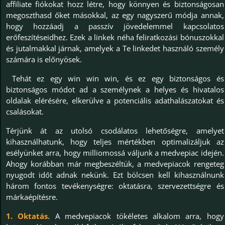
affiliate fiókokat hozz létre, hogy könnyen és biztonságosan
megoszthasd őket másokkal, az egy nagyszerű módja annak,
hogy hozzáadj a passzív jövedelemmel kapcsolatos
erőfeszítéseidhez. Ezek a linkek néha feliratkozási bónuszokkal
és jutalmakkal járnak, amelyek a Te linkedet használó személy
számára is előnyösek.
Tehát ez egy win win win, és ez egy biztonságos és
biztonságos módot ad a személynek a helyes és hivatalos
oldalak elérésére, elkerülve a potenciális adathalászatokat és
csalásokat.
Térjünk át az utolsó csodálatos lehetőségre, amelyet
kihasználhatunk, hogy teljes mértékben optimalizáljuk az
esélyünket arra, hogy milliomossá váljunk a medvepiac idején.
Ahogy korábban már megbeszéltük, a medvepiacok rengeteg
nyugodt időt adnak nekünk. Ezt bölcsen kell kihasználnunk
három fontos tevékenységre: oktatásra, szervezettségre és
márkaépítésre.
1. Oktatás.
A medvepiacok tökéletes alkalom arra, hogy