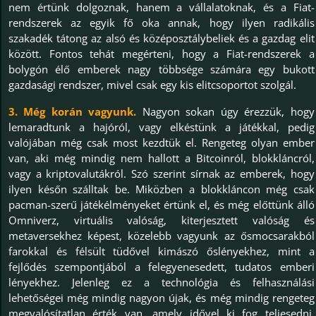
nem értünk dolgoznak, hanem a vállalatoknak, és a Fiat-
rendszerek az egyik fő oka annak, hogy ilyen radikális
szakadék tátong az alsó és középosztálybeliek és a gazdag elit
között. Fontos tehát megérteni, hogy a Fiat-rendszerek a
bolygón élő emberek nagy többsége számára egy bukott
gazdasági rendszer, mivel csak egy kis elitcsoportot szolgál.
3. Még korán vagyunk.
Nagyon sokan úgy érezzük, hogy
lemaradtunk a hajóról, vagy elkéstünk a játékkal, pedig
valójában még csak most kezdtük el. Rengeteg olyan ember
van, aki még mindig nem hallott a Bitcoinról, blokkláncról,
vagy a kriptovalutákról. Szó szerint sírnak az emberek, hogy
ilyen későn szálltak be. Miközben a blokkláncon még csak
pacman-szerű játékélményeket értünk el, és még előttünk álló
Omniverz, virtuális valóság, kiterjesztett valóság és
metaversekhez képest, közelebb vagyunk az ősmocsarakból
farokkal és félsült tüdővel kimászó őslényekhez, mint a
fejlődés szempontjából a felegyenesedett, tudatos emberi
lényekhez. Jelenleg ez a technológia és felhasználási
lehetőségei még mindig nagyon újak, és még mindig rengeteg
megvalósítatlan érték van, amely idővel ki fog teljesedni.