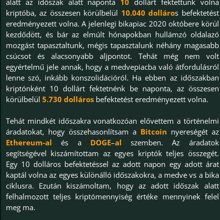
alatt az időszak alatt naponta
10
dollárt fektettünk volna
kriptóba, az összesen körülbelül
10.040 dolláro
s befektetést
eredményezett volna. A jelenlegi bikapiac 2020 októbere körül
kezdődött, és bár az elmúlt hónapokban hullámzó oldalazó
mozgást tapasztaltunk, mégis tapasztalunk néhány magasabb
csúcsot és alacsonyabb aljpontot. Tehát még nem volt
egyértelmű jele annak, hogy a medvepiacba való átfordulásról
lenne szó, inkább konszolidációról. Ha ebben az időszakban
kriptónként 10 dollárt fektetnénk be naponta, az összesen
körülbelül
5.730 dolláros
befektetést eredményezett volna.
Tehát mindkét időszakra vonatkozóan elővettem a történelmi
áradatokat, hogy összehasonlítsam a
Bitcoin
nyereségét az
Ethereum-al
és a
DOGE
–
al
szemben. Az áradatok
segítségével kiszámítottam az egyes kriptók teljes összegét.
Egy 10 dolláros befektetéssel az adott napon egy adott árat
kaptál volna az egyes különálló időszakokra, a medve vs a bika
ciklusra. Ezután kiszámoltam, hogy az adott időszak alatt
felhalmozott teljes kriptómennyiség értéke mennyinek felel
meg ma.