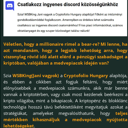
Véletlen, hogy a millionaire rímel a bear-re? Mi lenne, ha
azt mondanám, hogy a legjobb lehetőség arra, hogy
viszonylag rövid idő alatt elérd a pénzügyi szabadságot a
kriptóban, valójában a medvepiacok idején van?
Szia
WSBKing(Jani vagyok)
a
Cryptofolio Hungary
alapítója,
és ebben a cikkben azt fogjuk feltárni, hogy miért
előnyösebbek a medvepiacok számunkra, akik már benne
vannak a kriptotérben, vagy csak most kezdenek beérkezni a
kripto világába, mint a bikapiacok. A kriptopénz és blokklánc
technológia hosszú távú befektetőiként megvitatjuk azokat a
stratégiákat, amelyeket megvalósíthatunk, hogy
teljes
mértékben kihasználjuk a medvepiacok nyújtotta
lehetőségeket
.