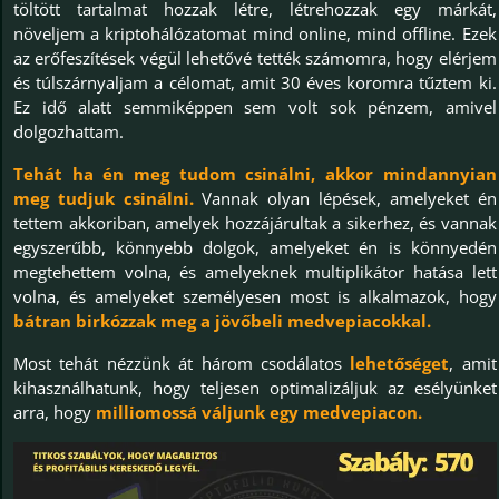
töltött tartalmat hozzak létre, létrehozzak egy márkát,
növeljem a kriptohálózatomat mind online, mind offline. Ezek
az erőfeszítések végül lehetővé tették számomra, hogy elérjem
és túlszárnyaljam a célomat, amit 30 éves koromra tűztem ki.
Ez idő alatt semmiképpen sem volt sok pénzem, amivel
dolgozhattam.
Tehát ha én meg tudom csinálni, akkor mindannyian
meg tudjuk csinálni.
Vannak olyan lépések, amelyeket én
tettem akkoriban, amelyek hozzájárultak a sikerhez, és vannak
egyszerűbb, könnyebb dolgok, amelyeket én is könnyedén
megtehettem volna, és amelyeknek multiplikátor hatása lett
volna, és amelyeket személyesen most is alkalmazok, hogy
bátran birkózzak meg a jövőbeli medvepiacokkal.
Most tehát nézzünk át három csodálatos
lehetőséget
, amit
kihasználhatunk, hogy teljesen optimalizáljuk az esélyünket
arra, hogy
milliomossá váljunk egy medvepiacon.