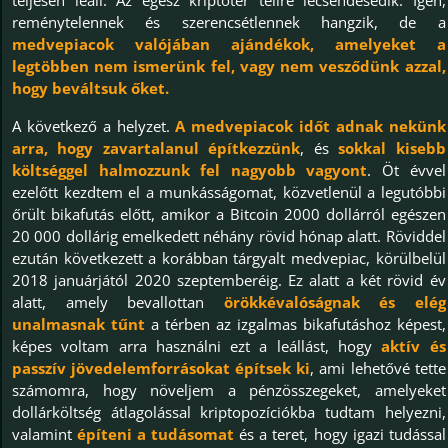
reménytelennek és szerencsétlennek hangzik, de a
medvepiacok valójában ajándékok, amelyeket a
legtöbben nem ismerünk fel, vagy nem vesződünk azzal,
hogy beváltsuk őket.
A következő a helyzet.
A medvepiacok időt adnak nekünk
arra, hogy zavartalanul építkezzünk
, és
sokkal kisebb
költséggel halmozzunk fel nagyobb vagyont
. Öt évvel
ezelőtt kezdtem el a munkásságomat, közvetlenül a legutóbbi
őrült bikafutás előtt, amikor a Bitcoin 2000 dollárról egészen
20 000 dollárig emelkedett néhány rövid hónap alatt. Röviddel
ezután következett a korábban tárgyalt medvepiac, körülbelül
2018 januárjától 2020 szeptemberéig. Ez alatt a két rövid év
alatt, amely bevallottan
örökkévalóságnak és elég
unalmasnak tűnt
a térben az izgalmas bikafutáshoz képest,
képes voltam arra használni ezt a leállást, hogy
aktív és
passzív jövedelemforrásokat építsek ki
, ami lehetővé tette
számomra, hogy növeljem a pénzösszegeket, amelyeket
dollárköltség átlagolással kriptopozíciókba tudtam helyezni,
valamint
építeni a tudásomat
és a teret, hogy igazi tudással