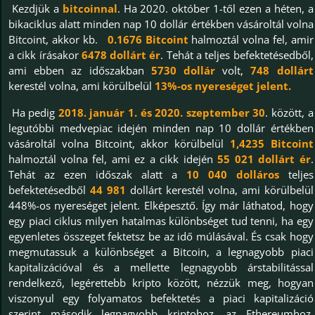
Kezdjük a
bitcoinnal
. Ha 2020. október 1-től ezen a héten, a
bikaciklus alatt minden nap 10 dollár értékben vásároltál volna
Bitcoint, akkor kb.
0.1676 Bitcoint
halmoztál volna fel, amir
a cikk írásakor
6478 dollárt ér
. Tehát a teljes befektetésedből,
ami ebben az időszakban
5730 dollár
volt,
748 dollárt
kerestél volna, ami körülbelül
13%-os nyereséget jelent.
Ha pedig
2018. január 1. és 2020. szeptember 30
. között, a
legutóbbi medvepiac idején minden nap 10 dollár értékben
vásároltál volna Bitcoint, akkor körülbelül
1,4235 Bitcoint
halmoztál volna fel, ami ez a cikk idején
55 021 dollárt ér
.
Tehát az ezen időszak alatt a
10 040 dolláros
teljes
befektetésedből
44 981
dollárt kerestél volna, ami körülbelül
448%-os nyereséget jelent. Elképesztő. Így már láthatod, hogy
egy piaci ciklus milyen hatalmas különbséget tud tenni, ha egy
egyenletes összeget fektetsz be az idő múlásával. És csak hogy
megmutassuk a különbséget a Bitcoin, a legnagyobb piaci
kapitalizációval és a mellette legnagyobb árstabilitással
rendelkező, legérettebb kripto között, nézzük meg, hogyan
viszonyul egy folyamatos befektetés a piaci kapitalizáció
szerint második legnagyobb kriptohoz, az Ethereumhoz,