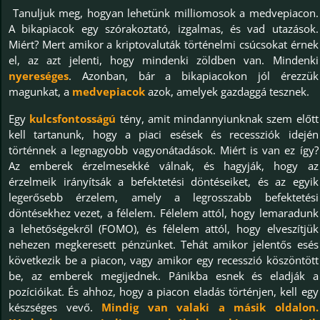
Tanuljuk meg, hogyan lehetünk milliomosok a medvepiacon.
A bikapiacok egy szórakoztató, izgalmas, és vad utazások.
Miért? Mert amikor a kriptovaluták történelmi csúcsokat érnek
el, az azt jelenti, hogy mindenki zöldben van. Mindenki
nyereséges
. Azonban, bár a bikapiacokon jól érezzük
magunkat, a
medvepiacok
azok, amelyek gazdaggá tesznek.
Egy
kulcsfontosságú
tény, amit mindannyiunknak szem előtt
kell tartanunk, hogy a piaci esések és recessziók idején
történnek a legnagyobb vagyonátadások. Miért is van ez így?
Az emberek érzelmesekké válnak, és hagyják, hogy az
érzelmeik irányítsák a befektetési döntéseiket, és az egyik
legerősebb érzelem, amely a legrosszabb befektetési
döntésekhez vezet, a félelem. Félelem attól, hogy lemaradunk
a lehetőségekről (FOMO), és félelem attól, hogy elveszítjük
nehezen megkeresett pénzünket. Tehát amikor jelentős esés
következik be a piacon, vagy amikor egy recesszió köszöntött
be, az emberek megijednek. Pánikba esnek és eladják a
pozícióikat. És ahhoz, hogy a piacon eladás történjen, kell egy
készséges vevő.
Mindig van valaki a másik oldalon.