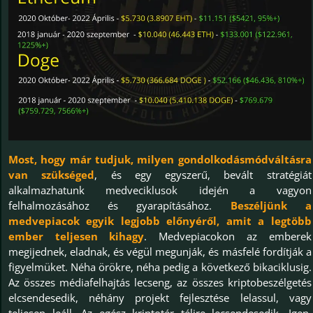
Most, hogy már tudjuk, milyen gondolkodásmódváltásra
van szükséged
, és egy egyszerű, bevált stratégiát
alkalmazhatunk medveciklusok idején a vagyon
felhalmozásához és gyarapításához.
Beszéljünk a
medvepiacok egyik legjobb előnyéről, amit a legtöbb
ember teljesen kihagy
. Medvepiacokon az emberek
megijednek, eladnak, és végül megunják, és másfelé fordítják a
figyelmüket. Néha örökre, néha pedig a következő bikaciklusig.
Az összes médiafelhajtás lecseng, az összes kriptobeszélgetés
elcsendesedik, néhány projekt fejlesztése lelassul, vagy
teljesen leáll. Az egész kriptotér télire lecsendesedik. Igen,