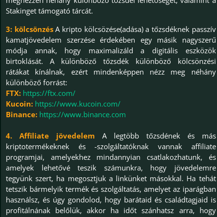
Stakinget támogató tárcát.
3: kölcsönzés
A kripto kölcsözése(adása) a tőzsdéknek passzív
kamatjövedelem szerzése érdekében egy másik nagyszerű
módja annak, hogy maximalizáld a digitális eszközök
birtoklását. A különböző tőzsdék különböző kölcsönzési
rátákat kínálnak, ezért mindenképpen nézz meg néhány
különböző forrást:
FTX:
https://ftx.com/
Kucoin:
https://www.kucoin.com/
Binance:
https://www.binance.com
4. Affiliate jövedelem
A legtöbb tőzsdének és más
kriptotermékeknek és -szolgáltatóknak vannak affiliate
programjai, amelyekhez mindannyian csatlakozhatunk, és
amelyek lehetővé teszik számunkra, hogy jövedelemre
tegyünk szert, ha megosztjuk a linkünket másokkal. Ha tehát
tetszik bármelyik termék és szolgáltatás, amelyet az iparágban
használsz, és úgy gondolod, hogy barátaid és családtagjaid is
profitálnának belőlük, akkor ha időt szánhatsz arra, hogy