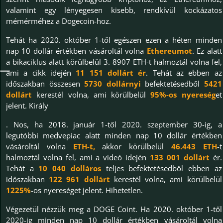
valamint egy lényegesen kisebb, rendkívül kockázatos
mémérméhez a Dogecoin-hoz.
Tehát ha 2020. október 1-től egészen ezen a héten minden
nap 10 dollár értékben vásároltál volna
Ethereumot
. Ez alatt
a bikaciklus alatt körülbelül 3. 8907 ETH-t halmoztál volna fel,
ami a cikk idején
11 151 dollárt ér
. Tehát az ebben az
időszakban összesen
5730 dollárnyi
befektetésedből
5421
dollárt
kerestél volna, ami körülbelül
95%-os nyereség
et
jelent. Király
. Nos, ha 2018. január 1-től 2020. szeptember 30-ig, a
legutóbbi medvepiac alatt minden nap 10 dollár értékben
vásároltál volna
ETH-t,
akkor körülbelül
46.443 ETH
-t
halmoztál volna fel, ami a videó idején
133 001 dollárt
ér.
Tehát a
10 040 dolláros
teljes befektetésedből ebben az
időszakban
122 961 dollárt
kerestél volna, ami körülbelül
1225%
-os nyereséget jelent. Hihetetlen.
Végezetül nézzük meg a DOGE Coint. Ha 2020. október 1-től
2020-ig minden nap 10 dollár értékben vásároltál volna