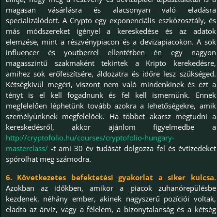
magasan vásárlásra és alacsonyan való eladásra
specializálódott. A Crypto egy exponenciális eszközosztály, és
más módszereket igényel a kereskedése és az adatok
elemzése, mint a részvénypiacon és a devizapiacokon. A sok
influencer és youtberrel ellentétben én egy nagyon
magasszintű szakmaként tekintek a Kripto kerekedésre,
amihez sok erőfeszítsére, áldozatra és időre lesz szükséged.
Kétségkívül megéri, viszont nem való mindenkinek és ezt a
tényt is el kell fogadnunk és fel kell ismernünk. Ennek
megfelelően léphetünk tovább azokra a lehetőségekre, amik
személyünknek megfelelőek. Ha többet akarsz megtudni a
kereskedésről, akkor ajánlom figyelmedbe a
http://cryptofolio.hu/courses/cryptofolio-hungary-
masterclass/
-t ami 30 év tudását dolgozza fel és évtizedeket
spórolhat meg számodra.
6. Következetes befektetési gyakorlat a siker kulcsa
.
Azokban az időkben, amikor a piacok zuhanórepülésbe
kezdenek, néhány ember, akinek nagyszerű pozíciói voltak,
eladta az árvíz, vagy a félelem, a bizonytalanság és a kétség