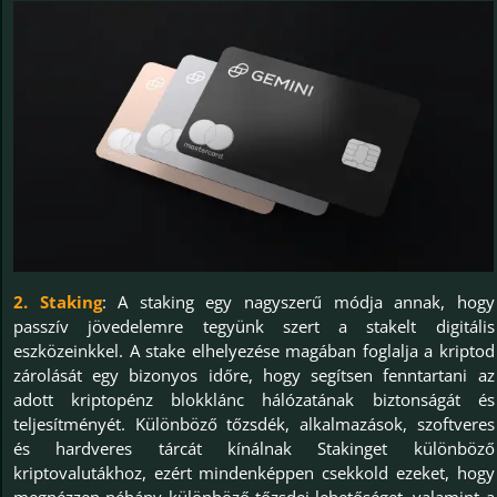
2. Staking
: A staking egy nagyszerű módja annak, hogy
passzív jövedelemre tegyünk szert a stakelt digitális
eszközeinkkel. A stake elhelyezése magában foglalja a kriptod
zárolását egy bizonyos időre, hogy segítsen fenntartani az
adott kriptopénz blokklánc hálózatának biztonságát és
teljesítményét. Különböző tőzsdék, alkalmazások, szoftveres
és hardveres tárcát kínálnak Stakinget különböző
kriptovalutákhoz, ezért mindenképpen csekkold ezeket, hogy
megnézzen néhány különböző tőzsdei lehetőséget, valamint a