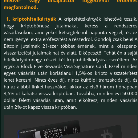
medve- vagy bikapiactól függetlenül érdemes
megfontolnod.
1. kriptohitelkártyák
A kriptohitelkártyák lehetővé teszik,
hogy kriptobónusz jutalmakat keress a rendszeres
vásárlásokon, amelyeket kétségtelenül naponta végzel, és ez
nem igényel extra erőfeszítést a részedről. Gondolj csak bele! A
Bitcoin jutalmak 21-szer többet érnének, mint a készpénz-
visszafizetési jutalmak hat év alatt. Elképesztő. Tehát én a saját
hitelkártyáimnagy részét két kriptohitelkártyára cseréltem. Az
egyik a Block Five Rewards Visa Signature Card. Ezzel minden
egyes vásárlás után korlátlanul 1,5%-os kripto visszatérítést
lehet keresni. Nincs éves díj, nincs külföldi tranzakciós díj, és
ha az alábbi linket használod, akkor az első három hónapban
3,5%-ot kahatsz vissza kriptóban. Továbbá, minden évi 50.000
dollár feletti vásárlás után, amit elköltesz, minden vásárlás
után 2%-ot kapsz vissza kriptóban.