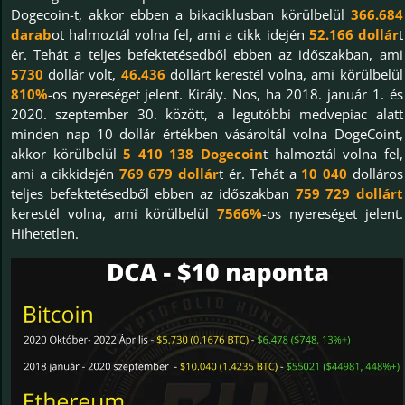
Dogecoin-t, akkor ebben a bikaciklusban körülbelül
366.684
darab
ot halmoztál volna fel, ami a cikk idején
52.166 dollár
t
ér. Tehát a teljes befektetésedből ebben az időszakban, ami
5730
dollár volt,
46.436
dollárt kerestél volna, ami körülbelül
810%
-os nyereséget jelent. Király. Nos, ha 2018. január 1. és
2020. szeptember 30. között, a legutóbbi medvepiac alatt
minden nap 10 dollár értékben vásároltál volna DogeCoint,
akkor körülbelül
5 410 138 Dogecoin
t halmoztál volna fel,
ami a cikkidején
769 679 dollár
t ér. Tehát a
10 040
dolláros
teljes befektetésedből ebben az időszakban
759 729 dollárt
kerestél volna, ami körülbelül
7566%
-os nyereséget jelent.
Hihetetlen.