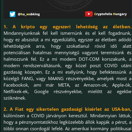
1. A kripto egy egyszeri lehetőség az életben.
Mindannyiunknak fel kell ismernünk és el kell fogadnunk,
hogy ez abszolút a mi egyedülálló, egyszer az életben adódó
lehetőségünk arra, hogy szokatlanul rövid idő alatt
potenciálisan hatalmas mennyiségű vagyont teremtsünk és
halmozzunk fel. Ez a mi modern DOT-COM korszakunk, a
modern rendszerváltásunk, egy közel poszt COVID utáni
gazdaság közepén. Ez a mi esélyünk, hogy befektessünk a
közelgő FANG, vagy MAANG részvényekbe, amelyek most a
Facebookok, ami már META, az Amazon-ok, Apple-ök,
Netflixek-ek, Google részvényekbe, mielőtt az egekbe
szöknének.
2. A Fiat egy sikertelen gazdasági kísérlet az USA-ban
,
különösen a COVID járványon keresztül. Mindannyian láttuk,
hogy a pénznyomtatókhoz legközelebb állók kapják a pénzt, a
többi onnan csordogál lefelé. Az amerikai kormány politikusai