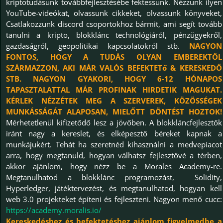
kriptotudásunk továbbfejlesztésébe fektessünk. Nézzünk ilyen
YouTube-videókat, olvassunk cikkeket, olvassunk könyveket,
Csatlakozzunk discord csoportokhoz bármit, ami segít tovább
tanulni a kripto, blokklánc technológiáról, pénzügyekről,
gazdaságról, geopolitikai kapcsolatokról stb.
NAGYON
FONTOS, HOGY A TUDÁS OLYAN EMBEREKTŐL
SZÁRMAZZON, AKI MÁR VALÓS BEFEKTETő & KERESKEDŐ
STB. NAGYON GYAKORI, HOGY 6-12 HÓNAPOS
TAPASZTALATTAL MÁR PROFINAK HIRDETIK MAGUKAT.
KÉRLEK NÉZZÉTEK MEG A SZERVEREK, KÖZÖSSÉGEK
MUNKÁSSÁGÁT ALAPOSAN, MIELŐTT DÖNTÉST HOZTOK!
Mérhetetlenül kifizetődő lesz a jövőben. A blokkláncfejlesztők
iránt nagy a kereslet, és elképesztő béreket kapnak a
munkájukért. Tehát ha szeretnéd kihasználni a medvepiacot
arra, hogy megtanuld, hogyan válhatsz fejlesztővé a térben,
akkor ajánlom, hogy nézz be a Morales Academy-re.
Megtanulhatod a blokklánc programozást, Solidity,
Hyperledger, játéktervezést, és megtanulhatod, hogyan kell
web 3.0 projekteket építeni és fejleszteni. Nagyon menő cucc:
https://academy.moralis.io/
Kereskedéshez és befektetéshez ajánlom figyelmedbe a