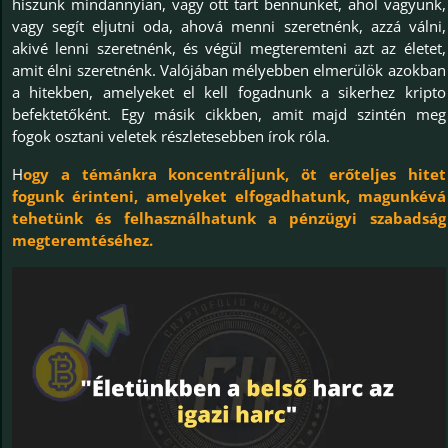
hiszünk mindannyian, vagy ott tart bennünket, ahol vagyunk,
vagy segít eljutni oda, ahová menni szeretnénk, azzá válni,
akivé lenni szeretnénk, és végül megteremteni azt az életet,
amit élni szeretnénk. Valójában mélyebben elmerülök azokban
a hitekben, amelyeket el kell fogadnunk a sikerhez kripto
befektetőként. Egy másik cikkben, amit majd szintén meg
fogok osztani veletek részletesebben írok róla.
H
ogy a témánkra koncentráljunk, öt erőteljes hitet
fogunk érinteni, amelyeket elfogadhatunk, magunkévá
tehetünk és felhasználhatunk a pénzügyi szabadság
megteremtéséhez.