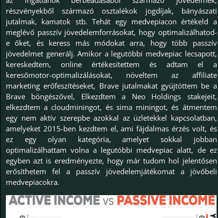
részvényekből származó osztalékok jogdíjak, bányászati
jutalmak, kamatok stb. Tehát egy medvepiacon értékeld a
meglévő passzív jövedelemforrásokat, hogy optimalizálhatod-
e őket, és keress más módokat arra, hogy több passzív
jövedelmet generálj. Amikor a legutóbbi medvepiac lecsapott,
kereskedtem, online értékesítettem és adtam el a
keresőmotor-optimalizálásokat, növeltem az affiliate
marketing erőfeszítéseket, Brave jutalmakat gyüjtöttem be a
Brave böngészővel, Elkezdtem a Neo Holdings stakejeit,
elkezdtem a cloudminingot, és sima miningot, és átmentem
egy nem aktív szerepbe azokkal az üzletekkel kapcsolatban,
amelyeket 2015-ben kezdtem el, ami fájdalmas érzés volt, és
ez egy olyan kategória, amelyet sokkal jobban
optimalizálhattam volna a legutóbbi medvepiac alatt, de ez
egyben azt is eredményezte, hogy már tudom hol jelentősen
erősíthetem fel a passzív jövedelemjátékomat a jövőbeli
medvepiacokra.