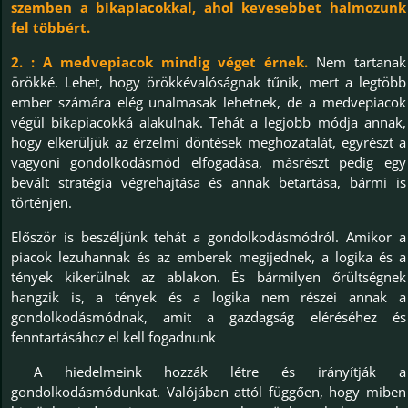
szemben a bikapiacokkal, ahol kevesebbet halmozunk
fel többért.
2.
: A medvepiacok mindig véget érnek.
Nem tartanak
örökké. Lehet, hogy örökkévalóságnak tűnik, mert a legtöbb
ember számára elég unalmasak lehetnek, de a medvepiacok
végül bikapiacokká alakulnak. Tehát a legjobb módja annak,
hogy elkerüljük az érzelmi döntések meghozatalát, egyrészt a
vagyoni gondolkodásmód elfogadása, másrészt pedig egy
bevált stratégia végrehajtása és annak betartása, bármi is
történjen.
Először is beszéljünk tehát a gondolkodásmódról. Amikor a
piacok lezuhannak és az emberek megijednek, a logika és a
tények kikerülnek az ablakon. És bármilyen őrültségnek
hangzik is, a tények és a logika nem részei annak a
gondolkodásmódnak, amit a gazdagság eléréséhez és
fenntartásához el kell fogadnunk
A hiedelmeink hozzák létre és irányítják a
gondolkodásmódunkat. Valójában attól függően, hogy miben