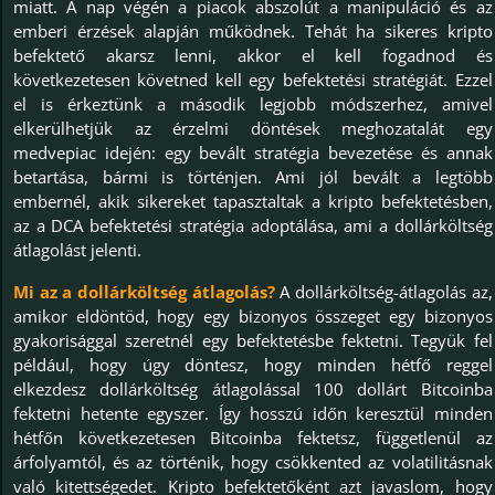
miatt. A nap végén a piacok abszolút a manipuláció és az
emberi érzések alapján működnek. Tehát ha sikeres kripto
befektető akarsz lenni, akkor el kell fogadnod és
következetesen követned kell egy befektetési stratégiát. Ezzel
el is érkeztünk a második legjobb módszerhez, amivel
elkerülhetjük az érzelmi döntések meghozatalát egy
medvepiac idején: egy bevált stratégia bevezetése és annak
betartása, bármi is történjen. Ami jól bevált a legtöbb
embernél, akik sikereket tapasztaltak a kripto befektetésben,
az a DCA befektetési stratégia adoptálása, ami a dollárköltség
átlagolást jelenti.
Mi az a dollárköltség átlagolás?
A dollárköltség-átlagolás az,
amikor eldöntöd, hogy egy bizonyos összeget egy bizonyos
gyakorisággal szeretnél egy befektetésbe fektetni. Tegyük fel
például, hogy úgy döntesz, hogy minden hétfő reggel
elkezdesz dollárköltség átlagolással 100 dollárt Bitcoinba
fektetni hetente egyszer. Így hosszú időn keresztül minden
hétfőn következetesen Bitcoinba fektetsz, függetlenül az
árfolyamtól, és az történik, hogy csökkented az volatilitásnak
való kitettségedet. Kripto befektetőként azt javaslom, hogy