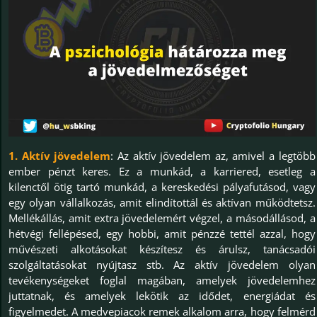
1. Aktív jövedelem
: Az aktív jövedelem az, amivel a legtöbb
ember pénzt keres. Ez a munkád, a karriered, esetleg a
kilenctől ötig tartó munkád, a kereskedési pályafutásod, vagy
egy olyan vállalkozás, amit elindítottál és aktívan működtetsz.
Mellékállás, amit extra jövedelemért végzel, a másodállásod, a
hétvégi fellépésed, egy hobbi, amit pénzzé tettél azzal, hogy
művészeti alkotásokat készítesz és árulsz, tanácsadói
szolgáltatásokat nyújtasz stb. Az aktív jövedelem olyan
tevékenységeket foglal magában, amelyek jövedelemhez
juttatnak, és amelyek lekötik az idődet, energiádat és
figyelmedet. A medvepiacok remek alkalom arra, hogy felmérd