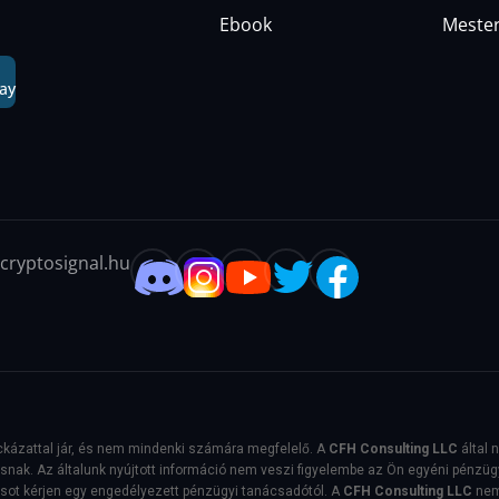
Ebook
Mester
ay
cryptosignal.hu
kázattal jár, és nem mindenki számára megfelelő. A
CFH Consulting LLC
által 
ak. Az általunk nyújtott információ nem veszi figyelembe az Ön egyéni pénzügyi h
csot kérjen egy engedélyezett pénzügyi tanácsadótól. A
CFH Consulting LLC
nem 