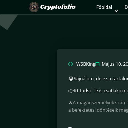
Főoldal
D
WSBKing
Május 10, 2
😭Sajnálom, de ez a tartalo
👉Itt tudsz Te is csatlakozni
🔥A magánszemélyek számára
a befektetési döntéseik meg