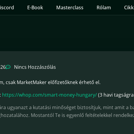
iscord
E-Book
Masterclass
Rólam
Cikk
026
Nincs Hozzászólás
m, csak MarketMaker előfizetőknek érhető el.
:
https://whop.com/smart-money-hungary/
(3 havi tagságr
 ugyanazt a kutatási minőséget biztosítjuk, mint amit a b
hozatalához. Mostantól Te is egyenlő feltételekkel rendelke