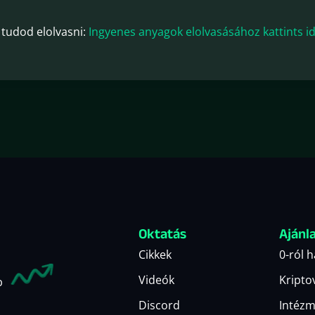
t tudod elolvasni:
Ingyenes anyagok elolvasásához kattints i
Oktatás
Ajánl
Cikkek
0-ról 
Videók
Kripto
b
Discord
Intézm