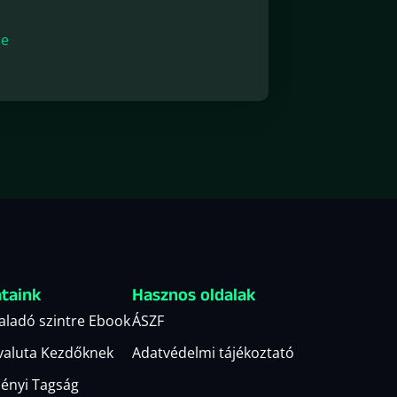
de
ataink
Hasznos oldalak
haladó szintre Ebook
ÁSZF
valuta Kezdőknek
Adatvédelmi tájékoztató
ényi Tagság