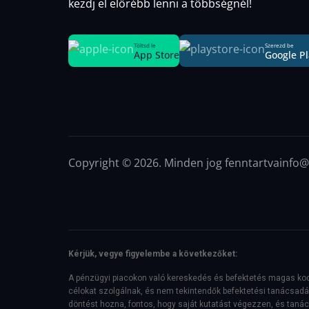
kezdj el előrébb lenni a többségnél!
Töltsd le
Szerezd be
App Store
Google Pl
Copyright © 2026. Minden jog fenntartva
info@
Kérjük, vegye figyelembe a következőket:
A pénzügyi piacokon való kereskedés és befektetés magas koc
célokat szolgálnak, és nem tekintendők befektetési tanácsadásn
döntést hozna, fontos, hogy saját kutatást végezzen, és taná