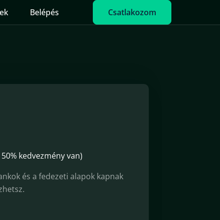
ek
Belépés
Csatlakozom
a 50% kedvezmény van)
ankok és a fedezeti alapok kapnak
zhetsz.