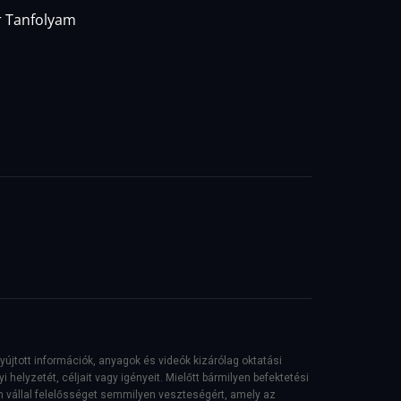
 Tanfolyam
nyújtott információk, anyagok és videók kizárólag oktatási
elyzetét, céljait vagy igényeit. Mielőtt bármilyen befektetési
vállal felelősséget semmilyen veszteségért, amely az