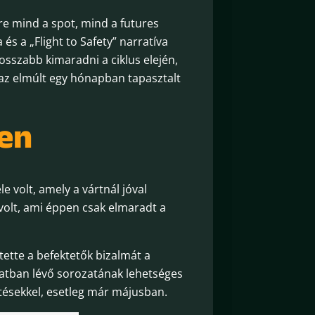
e mind a spot, mind a futures
és a „Flight to Safety” narratíva
Rosszabb kimaradni a ciklus elején,
s az elmúlt egy hónapban tapasztalt
ben
 volt, amely a vártnál jóval
volt, ami éppen csak elmaradt a
tette a befektetők bizalmát a
matban lévő sorozatának lehetséges
ésekkel, esetleg már májusban.