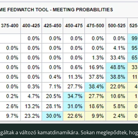
eagáltak a változó kamatdinamikára. Sokan meglepődtek, hog