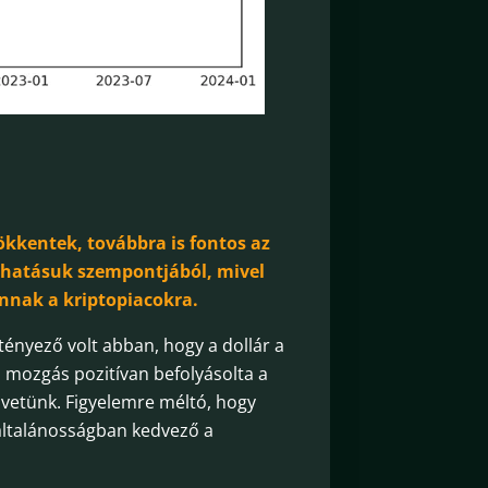
ökkentek, továbbra is fontos az
s hatásuk szempontjából, mivel
nnak a kriptopiacokra.
ényező volt abban, hogy a dollár a
a mozgás pozitívan befolyásolta a
övetünk. Figyelemre méltó, hogy
ltalánosságban kedvező a