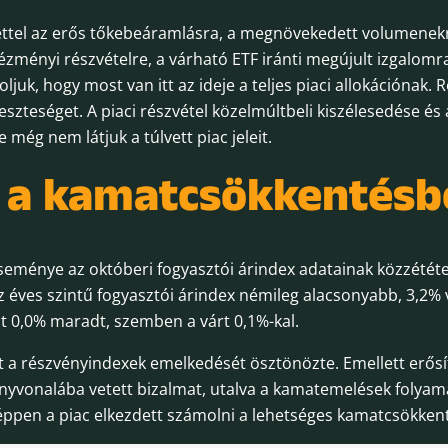
ettel az erős tőkebeáramlásra, a megnövekedett volumenekr
ézményi részvételre, a várható ETF iránti megújult izgalomra 
ljuk, hogy most van itt az ideje a teljes piaci allokációnak. 
rveszteséget. A piaci részvétel közelmúltbeli kiszélesedése é
e még nem látjuk a túlvett piac jeleit.
k a kamatcsökkentés
ménye az októberi fogyasztói árindex adatainak közzététele
z éves szintű fogyasztói árindex némileg alacsonyabb, 3,2% 
dat 0,0% maradt, szemben a várt 0,1%-kal.
t a részvényindexek emelkedését ösztönözte. Emellett erősí
rányvonalába vetett bizalmat, utalva a kamatemelések folya
pen a piac elkezdett számolni a lehetséges kamatcsökkent