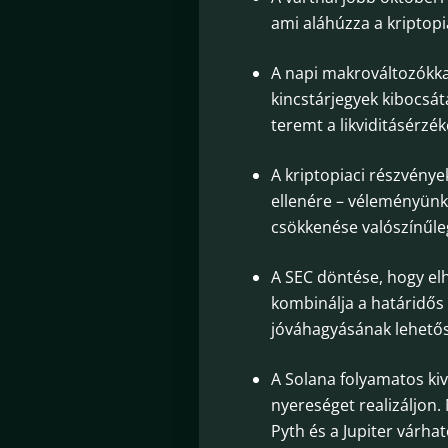
ami aláhúzza a kriptopi
A napi makrováltozókkal 
kincstárjegyek kibocsá
teremt a likviditásérzé
A kriptopiaci részvény
ellenére – véleményünk
csökkenése valószínűleg
A SEC döntése, hogy el
kombinálja a határidős 
jóváhagyásának lehetős
A Solana folyamatos kiv
nyereséget realizáljon.
Pyth és a Jupiter várhat