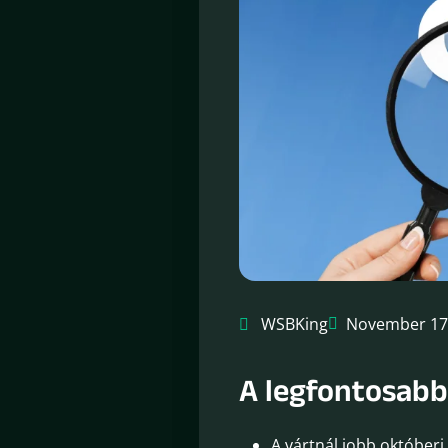
WSBKing
November 17
A legfontosabb
A vártnál jobb októberi