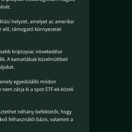
ését.
ditási helyzet, amelyet az amerikai
z elő, támogató környezetet
lesebb kriptopiac növekedése
ik. A kamatlábak közelmúltbeli
ájukat.
, amely egyedülálló módon
 nem zárja ki a spot ETF-ek közeli
észtethet néhány befektetőt, hogy
kvő felhasználói bázis, valamint a