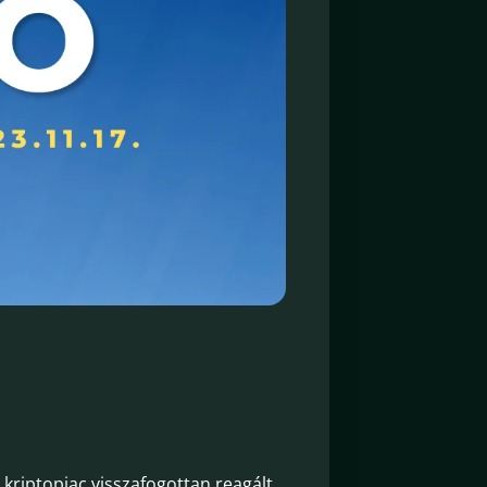
 kriptopiac visszafogottan reagált,