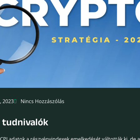
, 2023
Nincs Hozzászólás
 tudnivalók
 CPI adatok a részvényindexek emelkedését váltották ki, de a