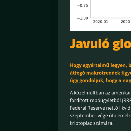
Javuló glo
Hogy egyértelmű legyen, b
átfogó makrotrendek figye
úgy gondoljuk, hogy a na
A közelmúltban az amerikai 
fordított repóügyletből (RR
Federal Reserve nettó likvi
szeptember vége óta emelk
kriptopiac számára.