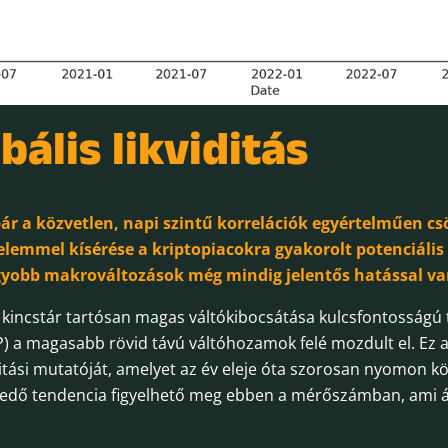
bális likviditás
ár a közvetlen, napi szintű korrelációk egyértelműen cs
lemmel kísérése a kriptopiacokra gyakorolt potenciáli
gyobb makrováltozások még mindig jelentős hatással va
kincstár tartósan magas váltókibocsátása kulcsfontosságú t
P) a magasabb rövid távú váltóhozamok felé mozdult el. Ez 
ditási mutatóját, amelyet az év eleje óta szorosan nyomon k
edő tendencia figyelhető meg ebben a mérőszámban, ami á