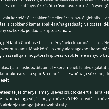
ac és a makrotényezők közötti rövid távú korreláció gyengül
való korrelációk csökkenése ellenére a javuló globális likvi
tása, a csökkenő kamatlábak és Kína gazdasági változása idé
keny eszközök, például a kripto számára.
ek, például a Coinbase teljesítményének elmaradása – a szé
 szerint a kamatlábak körüli bizonytalanságokhoz kapcsolód
 visszaállítja a mögöttes kriptoeszközök felfelé irányuló bét
halasztja a Hashdex Bitcoin ETF kérelmének felülvizsgálatát
kontraktusokat, a spot Bitcoint és a készpénzt, csökkenti, de
égét.
ételes teljesítménye, amely új éves csúcsokat ért el, arra k
 Mi azonban úgy véljük, hogy a növekvő DEX-aktivitás, a növe
ó airdopja támogatják a további rallyt.