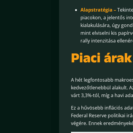
Alapstratégia –
Tekint
piacokon, a jelentős int
kialakulására, úgy gondo
mint elviselni kis papí
rally intenzitása ellenér
Piaci ára
A hét legfontosabb makroese
kedvezőtlenebbül alakult. A
várt 3,3%-tól, míg a havi a
Ez a hűvösebb inflációs ada
Federal Reserve politikai i
végére. Ennek eredményekép