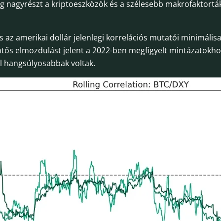
ég nagyrészt a kriptoeszközök és a szélesebb makrofaktorták
 az amerikai dollár jelenlegi korrelációs mutatói minimálisak
entős elmozdulást jelent a 2022-ben megfigyelt mintázatokh
l hangsúlyosabbak voltak.