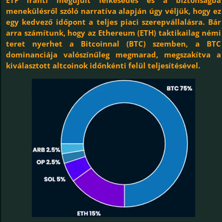
ETF iránti megújult lelkesedés és a biztonságba
menekülésről szóló narratíva alapján úgy véljük, hogy ez
egy kedvező időpont a teljes piaci szerepvállalásra. Bár
arra számítunk, hogy az Ethereum (ETH) taktikailag némi
teret nyerhet a Bitcoinnal (BTC) szemben, a BTC
dominanciája valószínűleg megmarad, megszakítva a
kiválasztott altcoinok időnkénti felül teljesítésével.