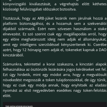
könyvvizsgáló kiválasztását, a végrehajtás előtt kéthetes
közösségi felülvizsgálati időszakot biztosítva.
Tisztázzuk, hogy az ARB-jüket lezárók nem járulnak hozzá a
platform biztonságához, és a hozamuk sem a szekvenálói
díjakból származik. Ezért nem szívesen használom a stake
elnevezést. Ez szó szerint csak egy megállapodás arról, hogy
egy előre meghatározott ideig nem adják el állományukat,
amit egy intelligens szerződéssel kényszerítenek ki. Cserébe
azért, hogy 12 hónapig nem adják el, tokeneket kapnak a DAO
kincstárából.
Számunkra, tekintettel a korai szakaszra, a kincstári alapok
felhasználása az ösztönzők lezárására jogos kérdéseket vet fel.
Ezt úgy hirdetik, mint egy módot arra, hogy a megvalósult
növekedést megosszák a token tulajdonosokkal, de úgy tűnik,
hogy ez csak egy módja annak, hogy enyhítsék az eladási
nyomást az első negyedévben esedékes nagy token-feloldás
előtt.