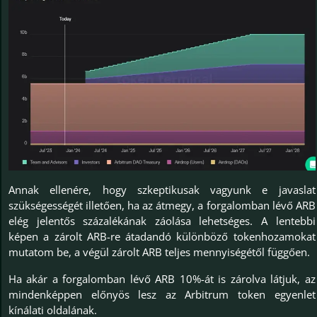
Annak ellenére, hogy szkeptikusak vagyunk e javaslat
szükségességét illetően, ha az átmegy, a forgalomban lévő ARB
elég jelentős százalékának záolása lehetséges. A lentebbi
képen a zárolt ARB-re átadandó különböző tokenhozamokat
mutatom be, a végül zárolt ARB teljes mennyiségétől függően.
Ha akár a forgalomban lévő ARB 10%-át is zárolva látjuk, az
mindenképpen előnyös lesz az Arbitrum token egyenlet
kínálati oldalának.