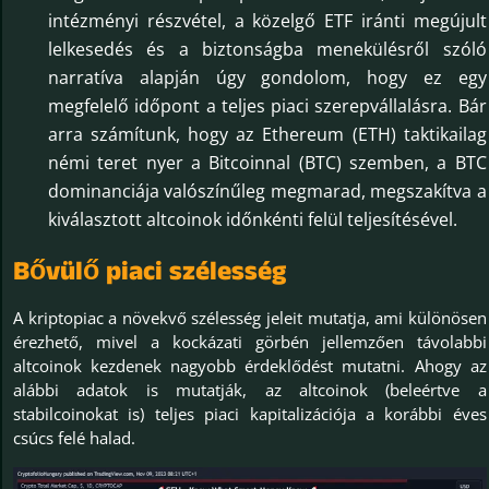
intézményi részvétel, a közelgő ETF iránti megújult
lelkesedés és a biztonságba menekülésről szóló
narratíva alapján úgy gondolom, hogy ez egy
megfelelő időpont a teljes piaci szerepvállalásra. Bár
arra számítunk, hogy az Ethereum (ETH) taktikailag
némi teret nyer a Bitcoinnal (BTC) szemben, a BTC
dominanciája valószínűleg megmarad, megszakítva a
kiválasztott altcoinok időnkénti felül teljesítésével.
Bővülő piaci szélesség
A kriptopiac a növekvő szélesség jeleit mutatja, ami különösen
érezhető, mivel a kockázati görbén jellemzően távolabbi
altcoinok kezdenek nagyobb érdeklődést mutatni. Ahogy az
alábbi adatok is mutatják, az altcoinok (beleértve a
stabilcoinokat is) teljes piaci kapitalizációja a korábbi éves
csúcs felé halad.