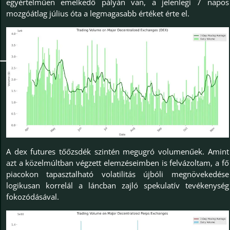
egyértelműen emelkedő pályán van, a jelenlegi 7 napos
mozgóátlag július óta a legmagasabb értéket érte el.
A dex futures tőőzsdék szintén megugró volumenűek. Amint
azt a közelmúltban végzett elemzéseimben is felvázoltam, a fő
piacokon tapasztalható volatilitás újbóli megnövekedése
logikusan korrelál a láncban zajló spekulatív tevékenység
fokozódásával.