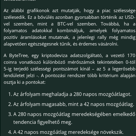
Az alábbi grafikonok azt mutatják, hogy a piac szélessége
szélesedik. Ez a bővülés azonban gyorsabban történik az USD-
vel szemben, mint a BTC-vel szemben. Továbbá, ha a
folyamatos adatokkal kombináljuk, amelyek folyamatos
pozitív áramlásokat mutatnak, a jelenlegi rally még mindig
alapvetően egészségesnek tűnik, és érdemes vásárolni.
A ByteTree, egy kriptodeviza adatszolgáltató, a vezető 170
coinra vonatkozó különböző mérőszámok tekintetében 0-tól
5-ig terjedő szélességi pontszámot kínál – az 5 a legerősebb
lendületet jelzi -. A pontozási rendszer több kritérium alapján
osztja ki a pontokat:
Az árfolyam meghaladja a 280 napos mozgóátlagot.
Az árfolyam magasabb, mint a 42 napos mozgóátlag.
A 280 napos mozgóátlag meredekségében emelkedő
tendencia figyelhető meg.
A 42 napos mozgóátlag meredeksége növekszik.