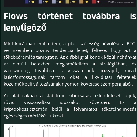
Flows történet továbbra is
lenyűgöző
Mint korábban említettem, a piaci szélesség bővülése a BTC-
vel szemben pozitív tendencia lehet, feltéve, hogy azt a
tőkebeáramlás támogatja. Az alábbi grafikonok közül néhányat
az elmúlt hetekben megismételtem a stratégiában, és
valószínűleg továbbra is visszatérünk hozzájuk, mivel
kulcsfontosságúnak tartom őket a likviditási feltételek
közelmúltbeli változásának nyomon követése szempontjából.
Az alábbiakban a stabilcoin kibocsátás fellendülését látjuk,
rövid visszaváltási időszakot követően. Ez a
kriptoökoszisztémán belül a folyamatos tőkefelhalmozás
egészséges mértékét tükrözi.