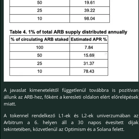
A javaslat kimenetelétől függetlenül továbbra is pozitívan
állunk az ARB-hez, főként a keresleti oldalon elért előrelépések
miatt.
A tokennel rendelkező L1-ek és L2-ek univerzumában az
Arbitrum a 6. helyen áll a 30 napos évesített díjak
tekintetében, közvetlenül az Optimism és a Solana felett.