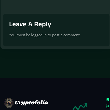
Leave A Reply
You must be
logged in
to post a comment.
O
A
H
k
j
a