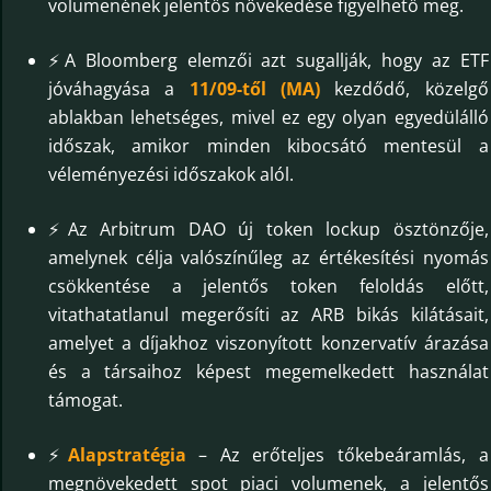
volumenének jelentős növekedése figyelhető meg.
⚡A Bloomberg elemzői azt sugallják, hogy az ETF
jóváhagyása a
11/09-től (MA)
kezdődő, közelgő
ablakban lehetséges, mivel ez egy olyan egyedülálló
időszak, amikor minden kibocsátó mentesül a
véleményezési időszakok alól.
⚡Az Arbitrum DAO új token lockup ösztönzője,
amelynek célja valószínűleg az értékesítési nyomás
csökkentése a jelentős token feloldás előtt,
vitathatatlanul megerősíti az ARB bikás kilátásait,
amelyet a díjakhoz viszonyított konzervatív árazása
és a társaihoz képest megemelkedett használat
támogat.
⚡
Alapstratégia
– Az erőteljes tőkebeáramlás, a
megnövekedett spot piaci volumenek, a jelentős