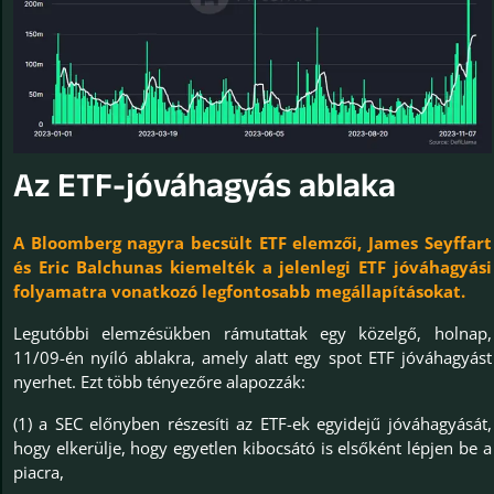
Az ETF-jóváhagyás ablaka
A Bloomberg nagyra becsült ETF elemzői, James Seyffart
és Eric Balchunas kiemelték a jelenlegi ETF jóváhagyási
folyamatra vonatkozó legfontosabb megállapításokat.
Legutóbbi elemzésükben rámutattak egy közelgő, holnap,
11/09-én nyíló ablakra, amely alatt egy spot ETF jóváhagyást
nyerhet. Ezt több tényezőre alapozzák:
(1) a SEC előnyben részesíti az ETF-ek egyidejű jóváhagyását,
hogy elkerülje, hogy egyetlen kibocsátó is elsőként lépjen be a
piacra,