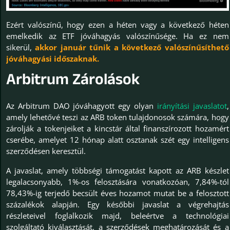
Ezért valószínű, hogy ezen a héten vagy a következő héten
emelkedik az ETF jóváhagyás valószínűsége. Ha ez nem
sikerül,
akkor január tűnik a következő valószínűsíthető
jóváhagyási időszaknak.
Arbitrum Zárolások
Az Arbitrum DAO jóváhagyott egy olyan
irányítási javaslatot
,
amely lehetővé teszi az ARB token tulajdonosok számára, hogy
zárolják a tokenjeiket a kincstár által finanszírozott hozamért
cserébe, amelyet 12 hónap alatt osztanak szét egy intelligens
szerződésen keresztül.
A javaslat, amely többségi támogatást kapott az ARB készlet
legalacsonyabb, 1%-os felosztására vonatkozóan, 7,84%-tól
78,43%-ig terjedő becsült éves hozamot mutat be a felosztott
százalékok alapján. Egy későbbi javaslat a végrehajtás
részleteivel foglalkozik majd, beleértve a technológiai
szolgáltató kiválasztását, a szerződések meghatározását és a