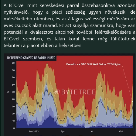
A BTC-vel mint kereskedési párral összehasonlítva azonban
nyilvánvaló, hogy a piaci szélesség ugyan növekszik, de
mérsékeltebb ütemben, és az átlagos szélességi mérőszám az
éves csúcsok alatt marad. Ez azt sugallja számunkra, hogy van
potenciál a kiválasztott altcoinok további felértékelődésére a
BTC-vel szemben, és talán korai lenne még túlfűtöttnek
tekinteni a piacot ebben a helyzetben.