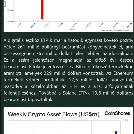
A digitális eszköz ETP-k már a hatodik egymást követő pozitív
héten 261 millió dollárnyi beáramlást könyvelhettek el, ami
összességében 767 millió dollárt jelent ebben az időszakban.
Ez a szám jelentősen meghaladja az előző évi összes
beáramlást. E tőke jelentős része a Bitcoin fókuszú termékekbe
áramlott, amelyek 229 millió dollárt vonzottak. Az Ethereum
termékek szintén profitáltak, 17,5 millió dollárt vonzottak,
igazodva a közelmúltban az ETH és a BTC árfolyamának
fellendüléséhez. Továbbá a Solana ETP-k 10,8 millió dolláros
beáramlást tapasztaltak.