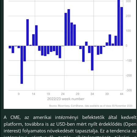
A CME, az amerikai intézményi befektetők által kedvelt
platform, továbbra is az USD-ben mért nyílt érdeklődés (Open
interest) folyamatos növekedését tapasztalja. Ez a tendencia az