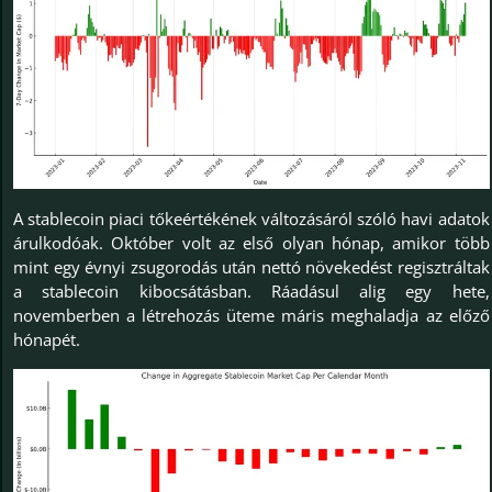
A stablecoin piaci tőkeértékének változásáról szóló havi adatok
árulkodóak. Október volt az első olyan hónap, amikor több
mint egy évnyi zsugorodás után nettó növekedést regisztráltak
a stablecoin kibocsátásban. Ráadásul alig egy hete,
novemberben a létrehozás üteme máris meghaladja az előző
hónapét.