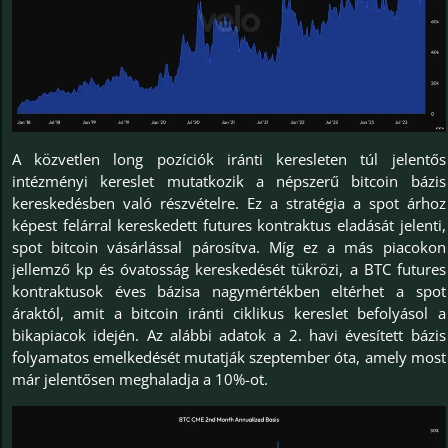
A közvetlen long pozíciók iránti keresleten túl jelentős
intézményi kereslet mutatkozik a népszerű bitcoin bázis
kereskedésben való részvételre. Ez a stratégia a spot árhoz
képest felárral kereskedett futures kontraktus eladását jelenti,
spot bitcoin vásárlással párosítva. Míg ez a más piacokon
jellemző kp és óvatosság kereskedését tükrözi, a BTC futures
kontraktusok éves bázisa nagymértékben eltérhet a spot
áraktól, amit a bitcoin iránti ciklikus kereslet befolyásol a
bikapiacok idején. Az alábbi adatok a 2. havi évesített bázis
folyamatos emelkedését mutatják szeptember óta, amely most
már jelentősen meghaladja a 10%-ot.