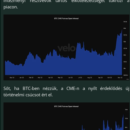
intézményi résztvevők tartós elkötelezettségét tükrözi a
piacon.
Sőt, ha BTC-ben nézzük, a CME-n a nyílt érdeklődés új
történelmi csúcsot ért el.