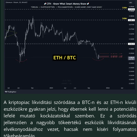
A kriptopiac likviditási szóródása a BTC-n és az ETH-n kívüli
eszközökre gyakran jelzi, hogy ébernek kell lenni a potenciális
lefelé mutató kockázatokkal szemben. Ez a szóródás
jellemzően a nagyobb tőkeértékű eszközök likviditásának
elvékonyodásához vezet, hacsak nem kíséri folyamatos
tőkebeáramlás.