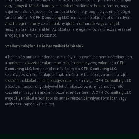
információ nem veszi figyelembe az Ön egyéni pénzügyi helyzetét, céljait
vagy igényeit. Mielőtt bármilyen befektetési döntést hozna, fontos, hogy
saját kutatást végezzen, és tanácsot kérjen egy engedélyezett pénzügyi
tanácsadótól. A
CFH Consulting LLC
nem vállal felelősséget semmilyen
veszteségért, amely az általunk nyújtott információk vagy anyagok
használata miatt merül fel. Az oktatási anyagainkhoz való hozzáféréssel
elfogadja a fenti nyilatkozatot.
Szellemi tulajdon és felhasználási feltételek:
A honlap és annak minden tartalma, így különösen, de nem kizárólagosan,
a honlapon közzétett valamennyi cikk, blogbejegyzés, valamint a
CFH
Consulting LLC
kereskedelmi név és logó a
CFH Consulting LLC
kizárólagos szellemi tulajdonának minősül. A honlapot, valamint a rajta
közzétett cikkeket és blogbejegyzéseket kizárólag a
CFH Consulting LLC
előzetes, írásbeli engedélyével lehet többszörözni, nyilvánosság felé
közvetíteni, vagy a sajtóban hozzáférhetővé tenni. A
CFH Consulting LLC
engedélye nélkül a honlapot és annak részeit bármilyen formában vagy
eszközzel reprodukálni tilos!
E-Book