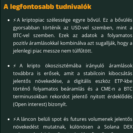
A legfontosabb tudnivalók
⚡A kriptopiac szélessége egyre bővül. Ez a bővülés
gyorsabban történik az USD-vel szemben, mint a
BTC-vel szemben. Ezek az adatok a folyamatos
pozitív áramlásokkal kombinálva azt sugallják, hogy a
jelenlegi piac messze nem túlfűtött.
⚡A kripto ökoszisztémába irányuló áramlások
továbbra is erősek, amit a stabilcoin kibocsátás
jelentős növekedése, a digitális eszköz ETP-kbe
történő folyamatos beáramlás és a CME-n a BTC
terminusokban rekordot jelentő nyitott érdeklődés
(Open interest) bizonyít.
⚡A láncon belüli spot és futures volumenek jelentős
növekedést mutatnak, különösen a Solana DEX