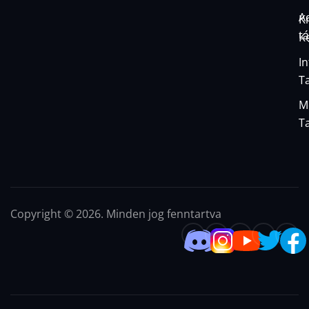
A
K
t
K
I
T
M
T
Copyright © 2026. Minden jog fenntartva