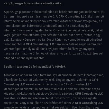
Kérjük, vegye figyelembe a következőket:
A pénzügyi piacokon való kereskedés és befektetés magas kockázattal jár,
és nem mindenki számára megfelelő. A
CFH Consulting LLC
által nyújtott
információk, anyagok és videók kizárólag oktatási célokat szolgálnak, és
nem tekintendők befektetési tanácsadásnak. Az általunk nyújtott
információ nem veszi figyelembe az Ön egyéni pénzügyi helyzetét, céljait
vagy igényeit. Mielőtt bármilyen befektetési döntést hozna, fontos, hogy
saját kutatást végezzen, és tanácsot kérjen egy engedélyezett pénzügyi
tanácsadótól. A
CFH Consulting LLC
nem vállal felelősséget semmilyen
veszteségért, amely az általunk nyújtott információk vagy anyagok
használata miatt merül fel. Az oktatási anyagainkhoz való hozzáféréssel
elfogadja a fenti nyilatkozatot.
Szellemi tulajdon és felhasználási feltételek:
A honlap és annak minden tartalma, így különösen, de nem kizárólagosan,
a honlapon közzétett valamennyi cikk, blogbejegyzés, valamint a
CFH
Consulting LLC
kereskedelmi név és logó a
CFH Consulting LLC
kizárólagos szellemi tulajdonának minősül. A honlapot, valamint a rajta
közzétett cikkeket és blogbejegyzéseket kizárólag a
CFH Consulting LLC
előzetes, írásbeli engedélyével lehet többszörözni, nyilvánosság felé
közvetíteni, vagy a sajtóban hozzáférhetővé tenni. A
CFH Consulting LLC
engedélye nélkül a honlapot és annak részeit bármilyen formában vagy