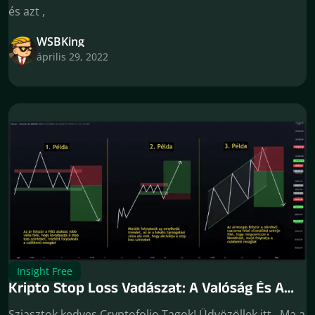
és azt ,
WSBKing
április 29, 2022
Insight Free
Kripto Stop Loss Vadászat: A Valóság És A
Logikája
Sziasztok kedves Cryptofolio Tagok! Üdvözöllek itt . Ma a