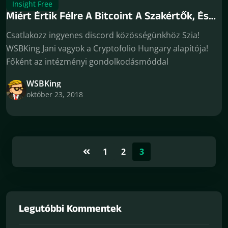
Insight Free
Miért Értik Félre A Bitcoint A Szakértők, És
Miért Nem Képesek Megjósolni A Jövőt
Csatlakozz ingyenes discord közösségünkhöz Szia!
WSBKing Jani vagyok a Cryptofolio Hungary alapítója!
Főként az intézményi gondolkodásmóddal
WSBKing
október 23, 2018
1
2
3
Legutóbbi Kommentek