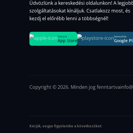
Üdvözlünk a kereskedési oldalunkon! A legjob
szolgáltatásokat kínáljuk. Csatlakozz most, és
kezdj el előrébb lenni a többségnél!
Töltsd le
Szerezd be
App Store
Google Pl
Copyright © 2026. Minden jog fenntartva
info@
Kérjük, vegye figyelembe a következőket: