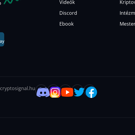
Videók
Kripto
b
Discord
Intézm
Ebook
Mester
ay
cryptosignal.hu