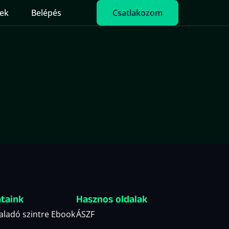
ek
Belépés
Csatlakozom
ataink
Hasznos oldalak
haladó szintre Ebook
ÁSZF