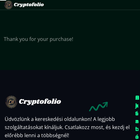
Thank you for your purchase!
O
A
H
k
j
a
t
á
s
Üdvözlünk a kereskedési oldalunkon! A legjobb
a
n
z
szolgáltatásokat kínáljuk. Csatlakozz most, és kezdj el
t
l
n
előrébb lenni a többségnél!
á
a
o