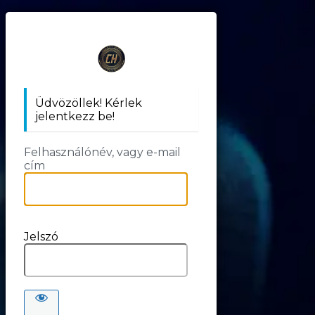
https://cr
Üdvözöllek! Kérlek
jelentkezz be!
Felhasználónév, vagy e-mail
cím
Jelszó