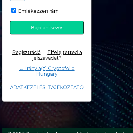
Emlékezzen rám
Regisztráció
|
Elfelejtetted a
jelszavadat?
← Irány a(z) Cryptofolio
Hungary
ADATKEZELÉSI TÁJÉKOZTATÓ