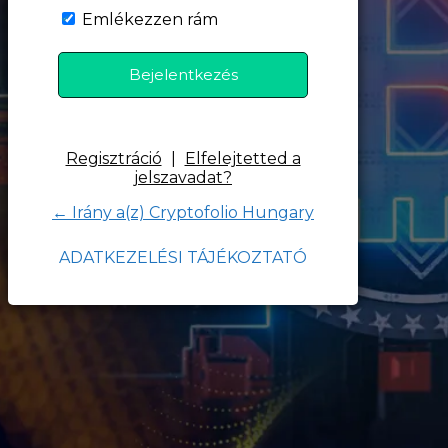
Emlékezzen rám
Regisztráció
|
Elfelejtetted a
jelszavadat?
← Irány a(z) Cryptofolio Hungary
ADATKEZELÉSI TÁJÉKOZTATÓ